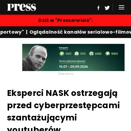
Dziś w "Presserwisie":
ortowy"
|
Oglądalność kanałów serialowo-filmowy
Reklama
Eksperci NASK ostrzegają
przed cyberprzestępcami
szantażującymi
youtuberów