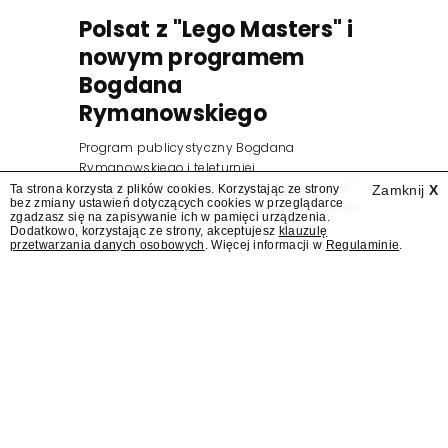
Polsat z "Lego Masters" i
nowym programem
Bogdana
Rymanowskiego
Program publicystyczny Bogdana
Rymanowskiego i teleturniej
muzyczny "Hitster. Muzyczna gra przebojów"
Ta strona korzysta z plików cookies. Korzystając ze strony
Zamknij
X
bez zmiany ustawień dotyczących cookies w przeglądarce
znajdą się wśród jesiennych nowości Polsatu.
zgadzasz się na zapisywanie ich w pamięci urządzenia.
Polsat przejmuje od TVN program "Lego
Dodatkowo, korzystając ze strony, akceptujesz
klauzulę
przetwarzania danych osobowych
. Więcej informacji w
Regulaminie
.
Masters".