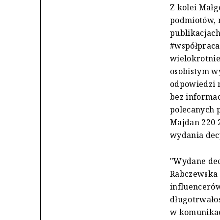
Z kolei Małg
podmiotów, m
publikacjac
#współpraca
wielokrotnie
osobistym w
odpowiedzi 
bez informac
polecanych 
Majdan 220 2
wydania dec
"Wydane decy
Rabczewska i
influencerów
długotrwałoś
w komunikac