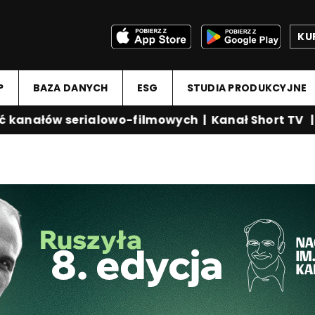
KU
P
BAZA DANYCH
ESG
STUDIA PRODUKCYJNE
anałów serialowo-filmowych
|
Kanał Short TV
|
Me