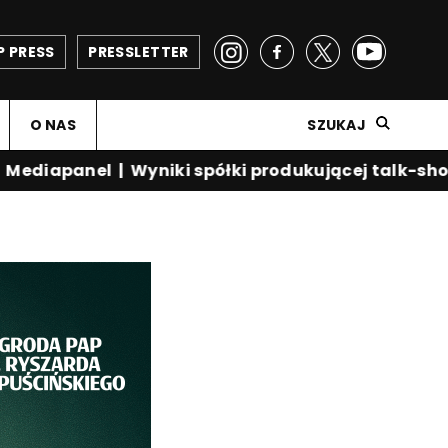
P PRESS
PRESSLETTER
O NAS
SZUKAJ
diapanel
|
Wyniki spółki produkującej talk-show K