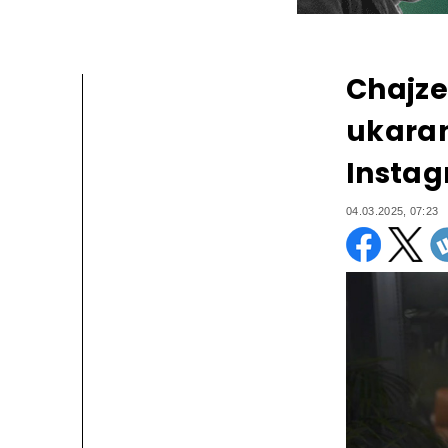
Chajze
ukaran
Insta
04.03.2025, 07:23