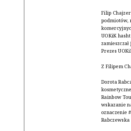
Filip Chajze
podmiotów, m
komercyjnyc
UOKiK hasht
zamieszczał 
Prezes UOKiK
Z Filipem Ch
Dorota Rabcz
kosmetycznej
Rainbow Tou
wskazanie n
oznaczenie #
Rabczewska k