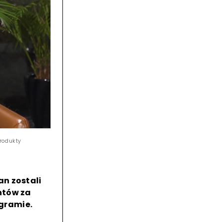
rodukty
n zostali
ntów za
gramie.