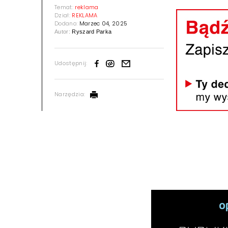
Temat:
reklama
Dział:
REKLAMA
Dodano:
Marzec 04, 2025
Autor:
Ryszard Parka
Udostępnij:
Narzędzia: