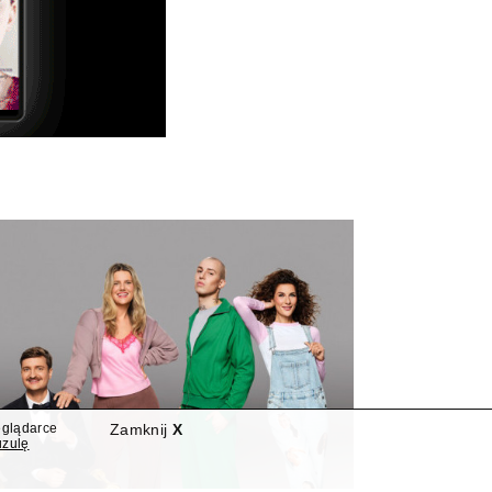
eglądarce
Zamknij
X
uzulę