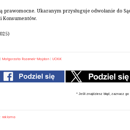
 są prawomocne. Ukaranym przysługuje odwołanie do S
 i Konsumentów.
2025)
|
Małgorzata Rozenek-Majdan
|
UOKiK
* Jeśli znajdziesz błąd, zaznacz go i
y:
reklama