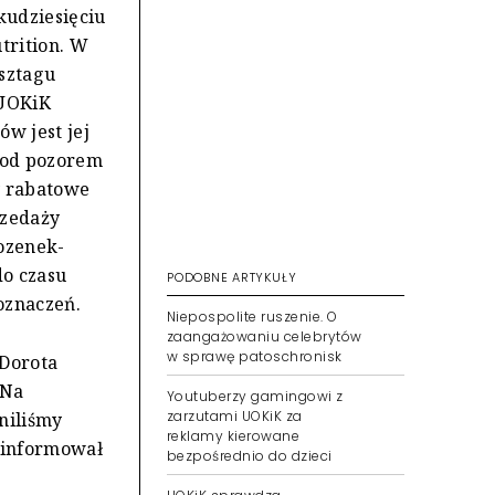
kudziesięciu
trition. W
sztagu
 UOKiK
w jest jej
pod pozorem
y rabatowe
rzedaży
ozenek-
do czasu
PODOBNE ARTYKUŁY
oznaczeń.
Niepospolite ruszenie. O
zaangażowaniu celebrytów
w sprawę patoschronisk
 Dorota
 Na
Youtuberzy gamingowi z
zarzutami UOKiK za
niliśmy
reklamy kierowane
poinformował
bezpośrednio do dzieci