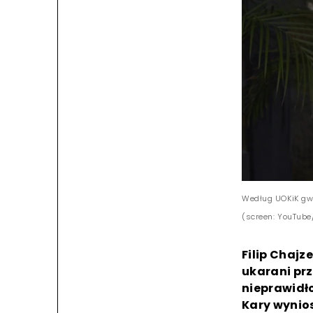
Według UOKiK gwi
(screen: YouTube
Filip Chaj
ukarani pr
nieprawidł
Kary wynios