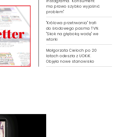
Instagrama. "Konsument
ma prawo szybko wyjaśnić
problem"
"Królowa przetrwania" trafi
do środowego pasma TVN.
"Skok na głęboką wodę" we
wtorki
Małgorzata Cieloch po 20
latach odeszła z UOKiK.
Objęła nowe stanowisko