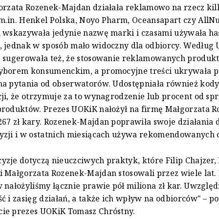
orzata Rozenek-Majdan działała reklamowo na rzecz kil
.in. Henkel Polska, Noyo Pharm, Oceansapart czy AllNu
h wskazywała jedynie nazwę marki i czasami używała ha
, jednak w sposób mało widoczny dla odbiorcy. Według
 sugerowała też, że stosowanie reklamowanych produktó
yborem konsumenckim, a promocyjne treści ukrywała 
na pytania od obserwatorów. Udostępniała również kod
ji, że otrzymuje za to wynagrodzenie lub procent od sp
produktów. Prezes UOKiK nałożył na firmę Małgorzata R
67 zł kary. Rozenek-Majdan poprawiła swoje działania 
yzji i w ostatnich miesiącach używa rekomendowanych 
zje dotyczą nieuczciwych praktyk, które Filip Chajzer,
 Małgorzata Rozenek-Majdan stosowali przez wiele lat.
 nałożyliśmy łącznie prawie pół miliona zł kar. Uwzględ
ć i zasięg działań, a także ich wpływ na odbiorców" – 
ie prezes UOKiK Tomasz Chróstny.