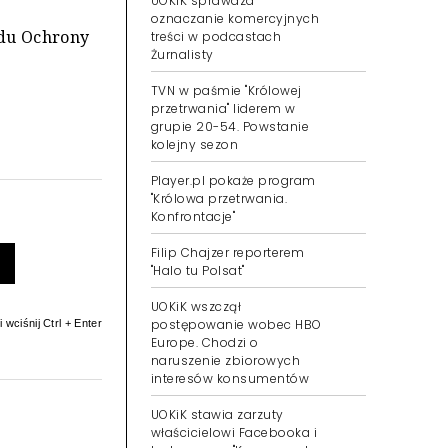
UOKiK sprawdza
oznaczanie komercyjnych
ądu Ochrony
treści w podcastach
Żurnalisty
TVN w paśmie "Królowej
przetrwania" liderem w
grupie 20-54. Powstanie
kolejny sezon
Player.pl pokaże program
"Królowa przetrwania.
Konfrontacje"
Filip Chajzer reporterem
"Halo tu Polsat"
UOKiK wszczął
postępowanie wobec HBO
 wciśnij Ctrl + Enter
Europe. Chodzi o
naruszenie zbiorowych
interesów konsumentów
UOKiK stawia zarzuty
właścicielowi Facebooka i