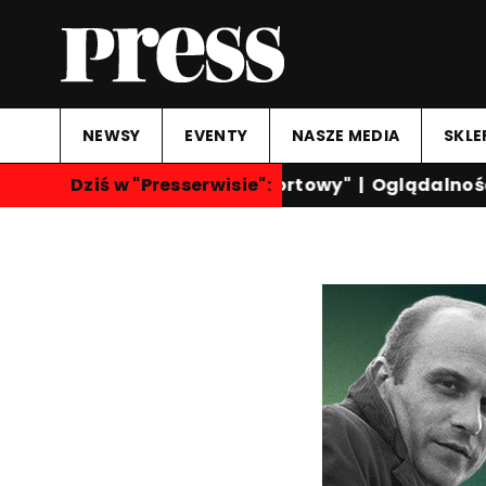
NEWSY
EVENTY
NASZE MEDIA
SKLE
Dziś w "Presserwisie":
"Przegląd Sportowy"
|
Oglądalność k