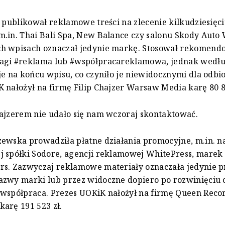
r publikował reklamowe treści na zlecenie kilkudziesięc
.in. Thai Bali Spa, New Balance czy salonu Skody Auto
h wpisach oznaczał jedynie markę. Stosował rekomend
agi #reklama lub #współpracareklamowa, jednak wedł
je na końcu wpisu, co czyniło je niewidocznymi dla odbi
 nałożył na firmę Filip Chajzer Warsaw Media karę 80 8
ajzerem nie udało się nam wczoraj skontaktować.
ewska prowadziła płatne działania promocyjne, m.in. na
 spółki Sodore, agencji reklamowej WhitePress, marek 
rs. Zazwyczaj reklamowe materiały oznaczała jedynie p
azwy marki lub przez widoczne dopiero po rozwinięciu 
współpraca. Prezes UOKiK nałożył na firmę Queen Reco
arę 191 523 zł.