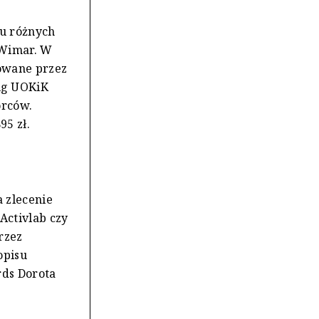
iu różnych
 Wimar. W
owane przez
ug UOKiK
orców.
95 zł.
 zlecenie
Activlab czy
rzez
opisu
rds Dorota