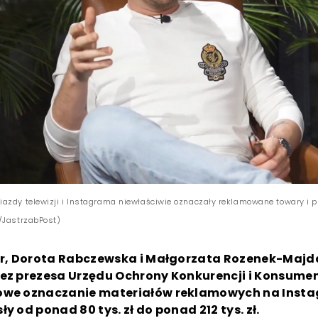
azdy telewizji i Instagrama niewłaściwie oznaczały reklamowane towary i p
/JastrzabPost)
zer, Dorota Rabczewska i Małgorzata Rozenek-Majda
zez prezesa Urzędu Ochrony Konkurencji i Konsume
owe oznaczanie materiałów reklamowych na Insta
ły od ponad 80 tys. zł do ponad 212 tys. zł.