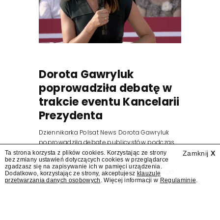
Dorota Gawryluk
poprowadziła debatę w
trakcie eventu Kancelarii
Prezydenta
Dziennikarka Polsat News Dorota Gawryluk
poprowadziła debatę publicystów podczas
zorganizowanego przez Kancelarię
Ta strona korzysta z plików cookies. Korzystając ze strony
Zamknij
X
bez zmiany ustawień dotyczących cookies w przeglądarce
Prezydenta wydarzenia z okazji pierwszej
zgadzasz się na zapisywanie ich w pamięci urządzenia.
rocznicy zaprzysiężenia Karola Nawrockiego
Dodatkowo, korzystając ze strony, akceptujesz
klauzulę
przetwarzania danych osobowych
. Więcej informacji w
Regulaminie
.
na prezydenta.