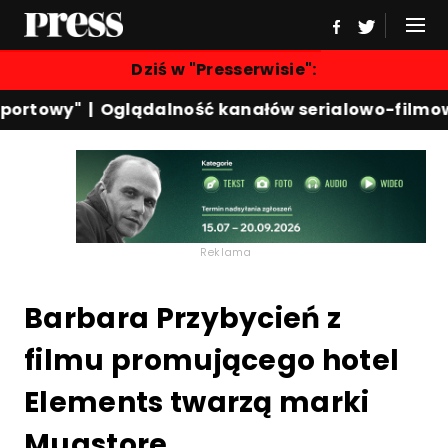
Dziś w "Presserwisie":
ortowy"
|
Oglądalność kanałów serialowo-filmowy
Reklama
Barbara Przybycień z
filmu promującego hotel
Elements twarzą marki
Muastore