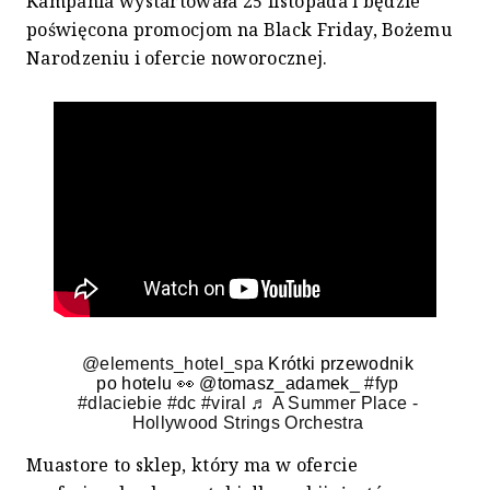
Kampania wystartowała 25 listopada i będzie
poświęcona promocjom na Black Friday, Bożemu
Narodzeniu i ofercie noworocznej.
@elements_hotel_spa
Krótki przewodnik
po hotelu 👀 @tomasz_adamek_
#fyp
#dlaciebie
#dc
#viral
♬ A Summer Place -
Hollywood Strings Orchestra
Muastore to sklep, który ma w ofercie