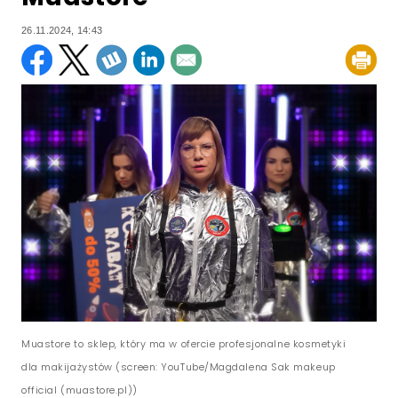
26.11.2024, 14:43
Muastore to sklep, który ma w ofercie profesjonalne kosmetyki
dla makijażystów (screen: YouTube/Magdalena Sak makeup
official (muastore.pl))