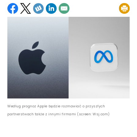
Według prognoz Apple będzie rozmawiać o przyszłych
partnerstwach także z innymi firmami (screen: Wsj.com)