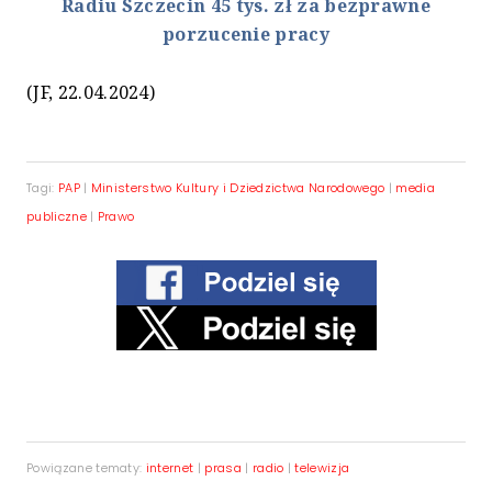
Radiu Szczecin 45 tys. zł za bezprawne
porzucenie pracy
(JF, 22.04.2024)
Tagi:
PAP
|
Ministerstwo Kultury i Dziedzictwa Narodowego
|
media
publiczne
|
Prawo
Powiązane tematy:
internet
|
prasa
|
radio
|
telewizja