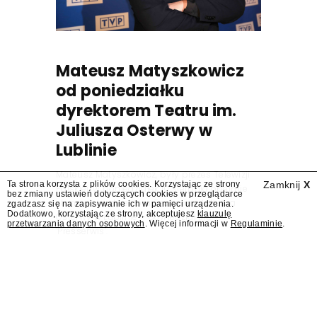
Mateusz Matyszkowicz
od poniedziałku
dyrektorem Teatru im.
Juliusza Osterwy w
Lublinie
Mateusz Matyszkowicz, były prezes Telewizji
Ta strona korzysta z plików cookies. Korzystając ze strony
Zamknij
X
Polskiej, w poniedziałek 10 sierpnia obejmie
bez zmiany ustawień dotyczących cookies w przeglądarce
stanowisko dyrektora Teatru im. Juliusza
zgadzasz się na zapisywanie ich w pamięci urządzenia.
Dodatkowo, korzystając ze strony, akceptujesz
klauzulę
Osterwy w Lublinie – dowiedział się
przetwarzania danych osobowych
. Więcej informacji w
Regulaminie
.
"Presserwis".