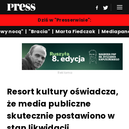
Dziś w "Presserwisie":
y nocą"
|
"Bracia"
|
Marta Fiedczak
|
Mediapanel
Reklama
Resort kultury oświadcza,
że media publiczne
skutecznie postawiono w
stan likwidacji