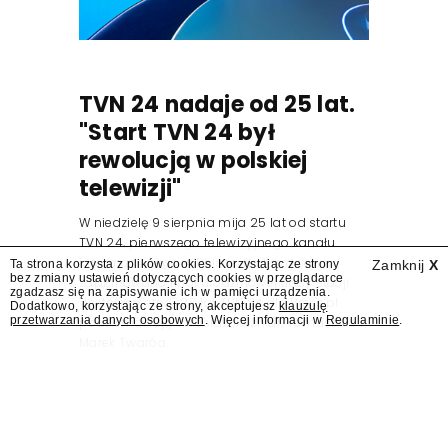
TVN 24 nadaje od 25 lat.
"Start TVN 24 był
rewolucją w polskiej
telewizji"
W niedzielę 9 sierpnia mija 25 lat od startu
TVN 24, pierwszego telewizyjnego kanału
informacyjnego w Polsce. Na ten dzień
Ta strona korzysta z plików cookies. Korzystając ze strony
Zamknij
X
bez zmiany ustawień dotyczących cookies w przeglądarce
zaplanowano finał urodzinowej trasy stacji
zgadzasz się na zapisywanie ich w pamięci urządzenia.
"Jesteśmy stąd". 25 lat TVN 24 dla Press.pl
Dodatkowo, korzystając ze strony, akceptujesz
klauzulę
przetwarzania danych osobowych
. Więcej informacji w
Regulaminie
.
podsumowują Jarosław Kuźniar, Tomasz Lis i
Marek Twaróg.