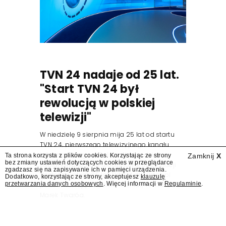
TVN 24 nadaje od 25 lat.
"Start TVN 24 był
rewolucją w polskiej
telewizji"
W niedzielę 9 sierpnia mija 25 lat od startu
TVN 24, pierwszego telewizyjnego kanału
informacyjnego w Polsce. Na ten dzień
Ta strona korzysta z plików cookies. Korzystając ze strony
Zamknij
X
bez zmiany ustawień dotyczących cookies w przeglądarce
zaplanowano finał urodzinowej trasy stacji
zgadzasz się na zapisywanie ich w pamięci urządzenia.
"Jesteśmy stąd". 25 lat TVN 24 dla Press.pl
Dodatkowo, korzystając ze strony, akceptujesz
klauzulę
przetwarzania danych osobowych
. Więcej informacji w
Regulaminie
.
podsumowują Jarosław Kuźniar, Tomasz Lis i
Marek Twaróg.