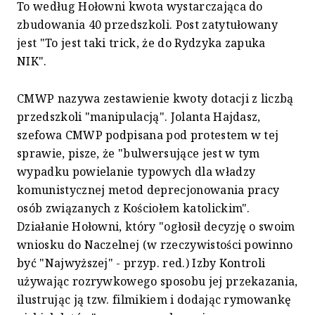
To według Hołowni kwota wystarczająca do
zbudowania 40 przedszkoli. Post zatytułowany
jest "To jest taki trick, że do Rydzyka zapuka
NIK".
CMWP nazywa zestawienie kwoty dotacji z liczbą
przedszkoli "manipulacją". Jolanta Hajdasz,
szefowa CMWP podpisana pod protestem w tej
sprawie, pisze, że "bulwersujące jest w tym
wypadku powielanie typowych dla władzy
komunistycznej metod deprecjonowania pracy
osób związanych z Kościołem katolickim".
Działanie Hołowni, który "ogłosił decyzję o swoim
wniosku do Naczelnej (w rzeczywistości powinno
być "Najwyższej" - przyp. red.) Izby Kontroli
używając rozrywkowego sposobu jej przekazania,
ilustrując ją tzw. filmikiem i dodając rymowankę