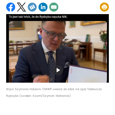
Wpis Szymona Hołowni CMWP uważa za atak na ojca Tadeusza
Rydzyka (screen: X.com/Szymon Hołownia)