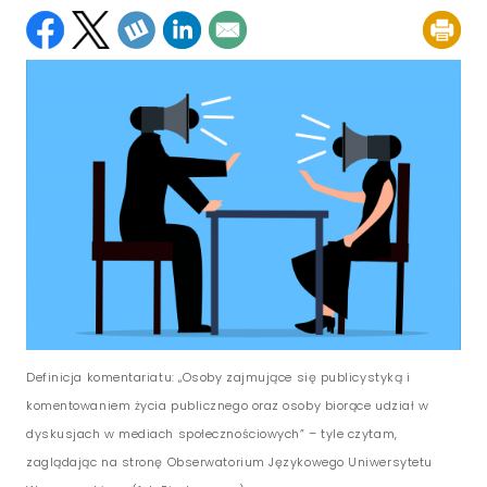
Definicja komentariatu: „Osoby zajmujące się publicystyką i
komentowaniem życia publicznego oraz osoby biorące udział w
dyskusjach w mediach społecznościowych” – tyle czytam,
zaglądając na stronę Obserwatorium Językowego Uniwersytetu