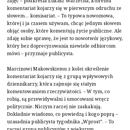
zajęć – podkreśla Łukasz Warzecha, któremu
komentariat kojarzy się w pierwszym odruchu ze
słowem… komisariat. – To typowa nowomowa,
której i ja czasem używam, chcąc jednym słowem
objąć osoby, które komentują życie publiczne. Ale
zdaję sobie sprawę, że jest to nowotwór językowy,
który bez doprecyzowania niewiele odbiorcom
mówi – przyznaje publicysta.
Marcinowi Makowskiemu z kolei określenie
komentariat kojarzy się z grupą wpływowych
dziennikarzy, która zajmuje się stałym
komentowaniem rzeczywistości. – W tym, co
robią, są przewidywalni i umocowani wręcz
politycznie. Niczym raczej nie zaskakują.
Dokładnie wiadomo, co powiedzą i kogo poprą –
uzasadnia publicysta tygodnika „Wprost”. – To
raczej grupa publicystów z większym