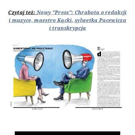
Czytaj też:
Nowy "Press": Chrabota o redakcji
i muzyce, maestro Kącki, sylwetka Pacewicza
i transkrypcja