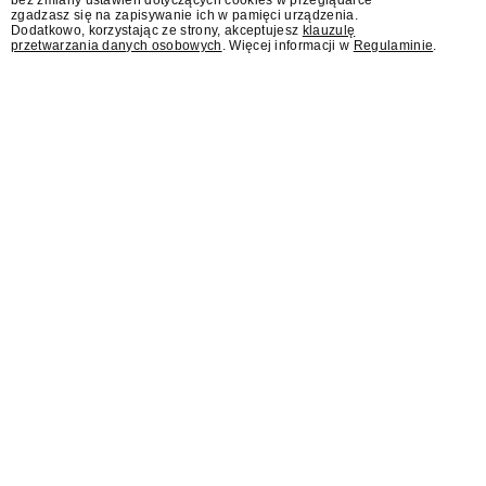
bez zmiany ustawień dotyczących cookies w przeglądarce
zgadzasz się na zapisywanie ich w pamięci urządzenia.
Dodatkowo, korzystając ze strony, akceptujesz
klauzulę
przetwarzania danych osobowych
. Więcej informacji w
Regulaminie
.
Sąd: Meta musi zapłacić