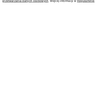
przetwarzania danych osobowych
. Więcej informacji w
Regulaminie
.
My Company Media
złożyło wniosek o
zatwierdzenie układu