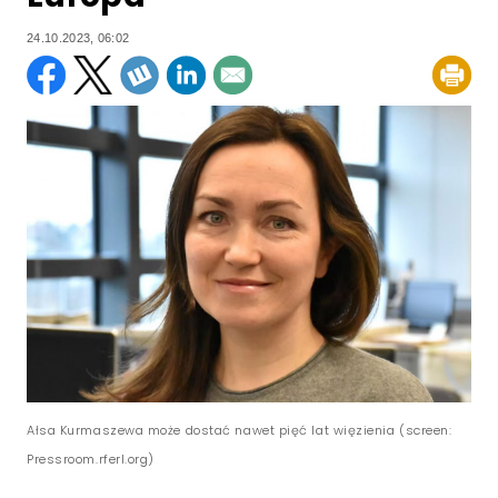
24.10.2023, 06:02
Ałsa Kurmaszewa może dostać nawet pięć lat więzienia (screen:
Pressroom.rferl.org)