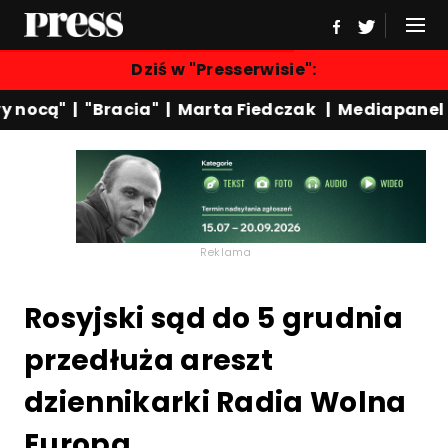
Dziś w "Presserwisie":
 nocą"
|
"Bracia"
|
Marta Fiedczak
|
Mediapanel
|
Reklama
Rosyjski sąd do 5 grudnia
przedłuża areszt
dziennikarki Radia Wolna
Europa