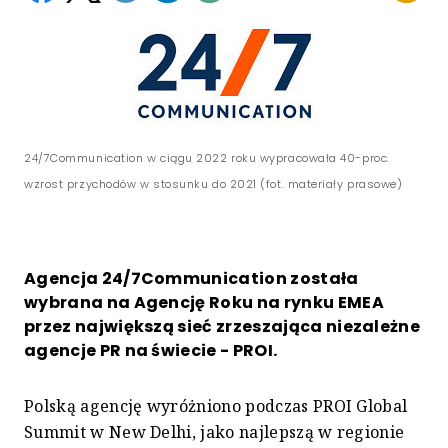
24/7Communication w ciągu 2022 roku wypracowała 40-proc.
wzrost przychodów w stosunku do 2021 (fot. materiały prasowe)
Agencja 24/7Communication została
wybrana na Agencję Roku na rynku EMEA
przez największą sieć zrzeszająca niezależne
agencje PR na świecie - PROI.
Polską agencję wyróżniono podczas PROI Global
Summit w New Delhi, jako najlepszą w regionie