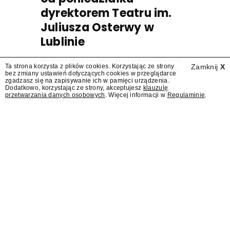
dyrektorem Teatru im.
Juliusza Osterwy w
Lublinie
Mateusz Matyszkowicz, były prezes Telewizji
Ta strona korzysta z plików cookies. Korzystając ze strony
Zamknij
X
Polskiej, w poniedziałek 10 sierpnia obejmie
bez zmiany ustawień dotyczących cookies w przeglądarce
stanowisko dyrektora Teatru im. Juliusza
zgadzasz się na zapisywanie ich w pamięci urządzenia.
Dodatkowo, korzystając ze strony, akceptujesz
klauzulę
Osterwy w Lublinie – dowiedział się
przetwarzania danych osobowych
. Więcej informacji w
Regulaminie
.
"Presserwis".