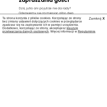
zapraszania gości
Dziś, jutro ani pojutrze nie da rady?
Odezwiemy się za miesiąc albo dwa.
Wydawcy programów są mistrzami sztuki
Ta strona korzysta z plików cookies. Korzystając ze strony
Zamknij
X
bez zmiany ustawień dotyczących cookies w przeglądarce
zapraszania gości.
zgadzasz się na zapisywanie ich w pamięci urządzenia.
Dodatkowo, korzystając ze strony, akceptujesz
klauzulę
przetwarzania danych osobowych
. Więcej informacji w
Regulaminie
.