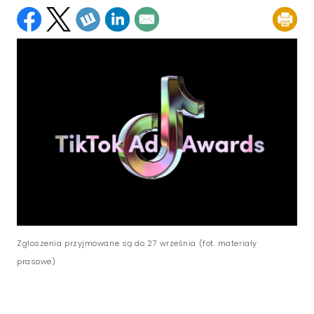
Zgłoszenia przyjmowane są do 27 września (fot. materiały
prasowe)