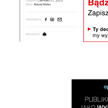
Dodano:
Czerwiec 07, 2023
Autor:
Maciej Weber
Udostępnij:
Narzędzia: