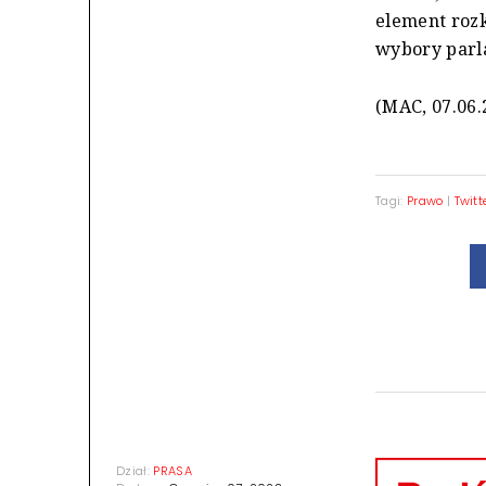
element rozk
wybory parl
(MAC, 07.06.
Tagi:
Prawo
|
Twitt
Dział:
PRASA