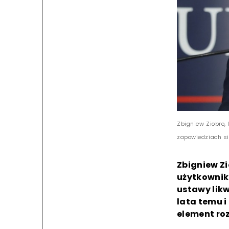
Zbigniew Ziobro, 
zapowiedziach si
Zbigniew Zi
użytkownik
ustawy likw
lata temu i
element roz