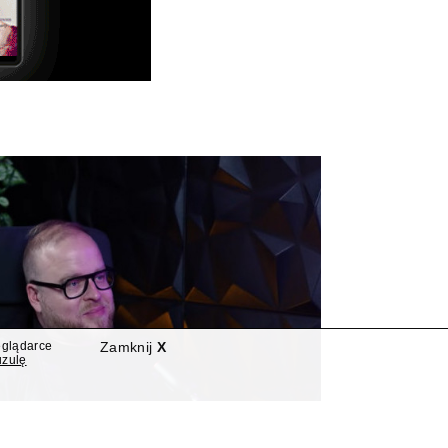
eglądarce
Zamknij
X
uzulę