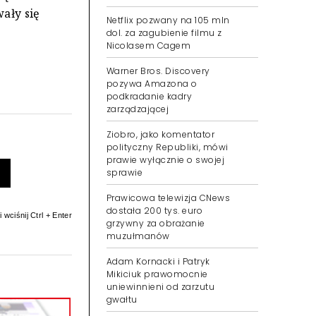
ały się
Netflix pozwany na 105 mln
dol. za zagubienie filmu z
Nicolasem Cagem
Warner Bros. Discovery
pozywa Amazona o
podkradanie kadry
zarządzającej
Ziobro, jako komentator
polityczny Republiki, mówi
prawie wyłącznie o swojej
sprawie
Prawicowa telewizja CNews
dostała 200 tys. euro
 wciśnij Ctrl + Enter
grzywny za obrażanie
muzułmanów
Adam Kornacki i Patryk
Mikiciuk prawomocnie
uniewinnieni od zarzutu
gwałtu