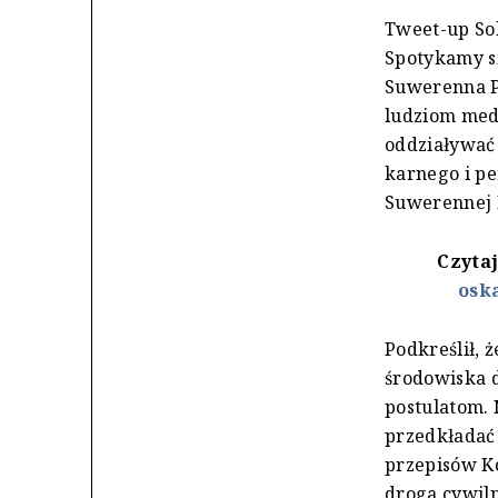
Tweet-up Sol
Spotykamy si
Suwerenna Po
ludziom medi
oddziaływać 
karnego i pe
Suwerennej P
Czytaj
oska
Podkreślił, 
środowiska d
postulatom. 
przedkładać 
przepisów K
droga cywil