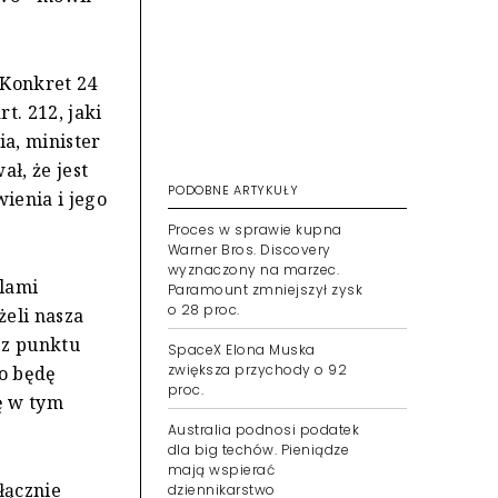
 Konkret 24
. 212, jaki
a, minister
ł, że jest
PODOBNE ARTYKUŁY
ienia i jego
Proces w sprawie kupna
Warner Bros. Discovery
wyznaczony na marzec.
elami
Paramount zmniejszył zysk
o 28 proc.
żeli nasza
 z punktu
SpaceX Elona Muska
zwiększa przychody o 92
to będę
proc.
ę w tym
Australia podnosi podatek
dla big techów. Pieniądze
mają wspierać
łącznie
dziennikarstwo