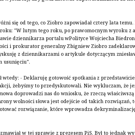
różni się od tego, co Ziobro zapowiadał cztery lata temu.
 roku: "W lutym tego roku, po prawomocnym wyroku z art
awie dziennikarza portalu wPolityce Wojciecha Biedroni
ści i prokurator generalny Zbigniew Ziobro zadeklarowa
skusję z dziennikarzami o artykule dotyczącym zniesław
 usunięciu".
 wtedy: - Deklaruję gotowość spotkania z przedstawici
kcji, żebyśmy to przedyskutowali. Nie wykluczam, że je
mowa doprowadzi nas do wniosku, że rzeczą właściwszą
rony wolności słowa jest odejście od takich rozwiązań, 
otować rozwiązanie, które wprowadza dekryminalizacj
rozmawiał w tej sprawie z prezesem PiS. Był to jednak wy