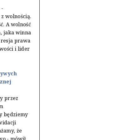
 -
 z wolnością.
ć. A wolność
a, jaka winna
presja prawa
ości i lider
zywych
cznej
ny przez
ym
ry będziemy
widacji
żamy, że
wo - mówił