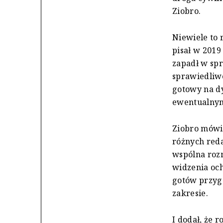
Ziobro.
Niewiele to 
pisał w 2019
zapadł w spr
sprawiedliwo
gotowy na dy
ewentualnym
Ziobro mówił
różnych reda
wspólna roz
widzenia och
gotów przyg
zakresie.
I dodał, że 