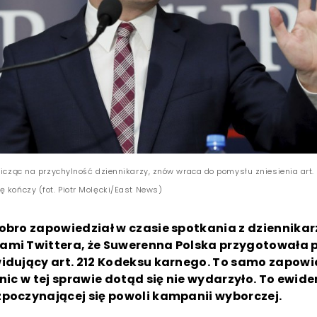
licząc na przychylność dziennikarzy, znów wraca do pomysłu zniesienia art. 
ę kończy (fot. Piotr Molęcki/East News)
obro zapowiedział w czasie spotkania z dziennikar
ami Twittera, że Suwerenna Polska przygotowała p
idujący art. 212 Kodeksu karnego. To samo zapowi
 nic w tej sprawie dotąd się nie wydarzyło. To ewid
poczynającej się powoli kampanii wyborczej.