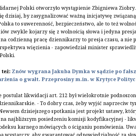
idarnej Polski otworzyło wystąpienie Zbigniewa Ziobry.
ę dzisiaj, by zasygnalizować ważną inicjatywę związaną
lska to suwerenność, bezpieczeństwo, ale to też wolnoś
ów zwykle kojarzy się z wolnością słowa i jedyna presj
na codzienną pracę dziennikarzy to presja czasu, a nie 
rspektywa więzienia - zapowiedział minister sprawiedliw
olski.
 też:
Znów wygrana Jakuba Dymka w sądzie po fałs
rżenia o gwałt. Przeprosiny m.in. w Krytyce Polity
że postulat likwidacji art. 212 był wielokrotnie podnoszo
ziennikarskie. - To dobry czas, żeby wyjść naprzeciw t
Newsem dzisiejszego spotkania jest projekt ustawy, któ
na najbliższym posiedzeniu komisji kodyfikacyjnej - lik
odeksu karnego mówiących o ściganiu pomówienia. Uwa
na wystarczy, aby gwarantować odpowiedzialność za sło