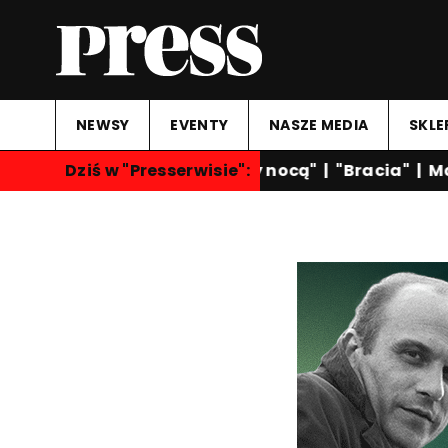
NEWSY
EVENTY
NASZE MEDIA
SKLE
Dziś w "Presserwisie":
"Rozmowy nocą"
|
"Bracia"
|
Mar