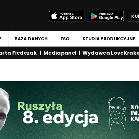
KU
P
BAZA DANYCH
ESG
STUDIA PRODUKCYJNE
ta Fiedczak
|
Mediapanel
|
Wydawca LoveKrakow