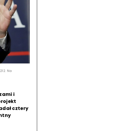
212. Na
zami i
rojekt
adał cztery
entny