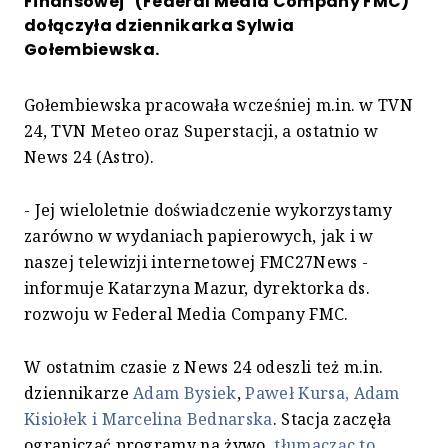
Finansowej" (Federal Media Company FMC)
dołączyła dziennikarka Sylwia
Gołembiewska.
Gołembiewska pracowała wcześniej m.in. w TVN
24, TVN Meteo oraz Superstacji, a ostatnio w
News 24 (Astro).
- Jej wieloletnie doświadczenie wykorzystamy
zarówno w wydaniach papierowych, jak i w
naszej telewizji internetowej FMC27News -
informuje Katarzyna Mazur, dyrektorka ds.
rozwoju w Federal Media Company FMC.
W ostatnim czasie z News 24 odeszli też m.in.
dziennikarze
Adam Bysiek
,
Paweł Kursa, Adam
Kisiołek i Marcelina Bednarska
. Stacja zaczęła
ograniczać programy na żywo,
tłumacząc to