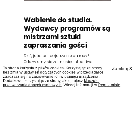
Wabienie do studia.
Wydawcy programów są
mistrzami sztuki
zapraszania gości
Dziś, jutro ani pojutrze nie da rady?
Odezwiemy się za miesiąc albo dwa.
Wydawcy programów są mistrzami sztuki
Ta strona korzysta z plików cookies. Korzystając ze strony
Zamknij
X
bez zmiany ustawień dotyczących cookies w przeglądarce
zapraszania gości.
zgadzasz się na zapisywanie ich w pamięci urządzenia.
Dodatkowo, korzystając ze strony, akceptujesz
klauzulę
przetwarzania danych osobowych
. Więcej informacji w
Regulaminie
.