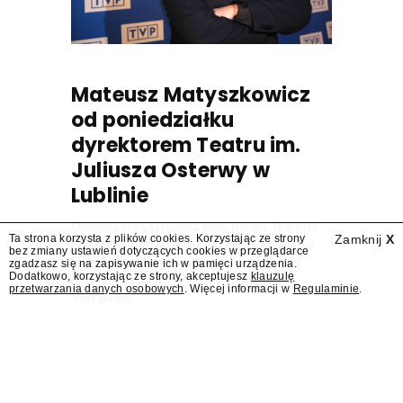
Mateusz Matyszkowicz
od poniedziałku
dyrektorem Teatru im.
Juliusza Osterwy w
Lublinie
Mateusz Matyszkowicz, były prezes Telewizji
Ta strona korzysta z plików cookies. Korzystając ze strony
Zamknij
X
Polskiej, w poniedziałek 10 sierpnia obejmie
bez zmiany ustawień dotyczących cookies w przeglądarce
stanowisko dyrektora Teatru im. Juliusza
zgadzasz się na zapisywanie ich w pamięci urządzenia.
Dodatkowo, korzystając ze strony, akceptujesz
klauzulę
Osterwy w Lublinie – dowiedział się
przetwarzania danych osobowych
. Więcej informacji w
Regulaminie
.
"Presserwis".