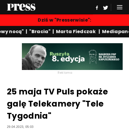
Dziś w "Presserwisie":
y nocą"
|
"Bracia"
|
Marta Fiedczak
|
Mediapanel
Reklama
25 maja TV Puls pokaże
galę Telekamery "Tele
Tygodnia"
29.04.2023, 05:03