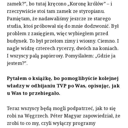
zamek?”, bo tutaj kręcono „Koronę królów” – i
rzeczywiście stoi tam zamek ze styropianu.
Pamiętam, że nadawaliśmy jeszcze ze starego
studia, ktoś próbował się do mnie dodzwonić. Był
problem z zasięgiem, więc wybiegłem przed
budynek. To był przełom zimy i wiosny. Ciemno. I
nagle widzę czterech rycerzy, dwóch na koniach.
I wszyscy palą papierosy. Pomyślałem: „Gdzie ja
jestem?”.
Pytałem o książkę, bo pomoglibyście kolejnej
władzy w odbijaniu TVP po Was, opisując, jak
u Was to przebiegało.
Teraz wszyscy będą mogli podpatrzeć, jak to się
robi na Węgrzech. Péter Magyar zapowiedział, że
zrobi to co my, czyli wyłączy programy