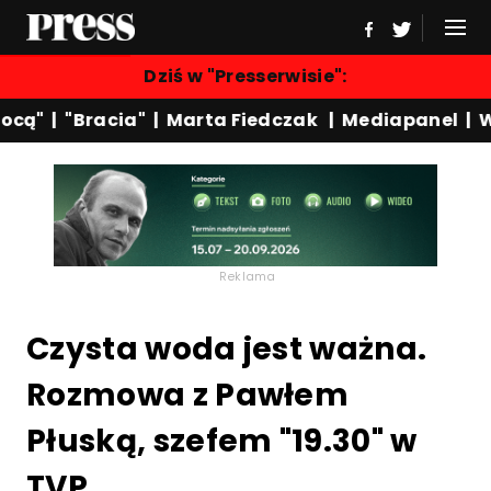
Dziś w "Presserwisie":
cą"
|
"Bracia"
|
Marta Fiedczak
|
Mediapanel
|
Wyd
Reklama
Czysta woda jest ważna.
Rozmowa z Pawłem
Płuską, szefem "19.30" w
TVP