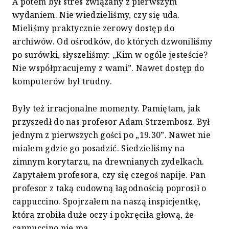
A potem był stres związany z pierwszym
wydaniem. Nie wiedzieliśmy, czy się uda.
Mieliśmy praktycznie zerowy dostęp do
archiwów. Od ośrodków, do których dzwoniliśmy
po surówki, słyszeliśmy: „Kim w ogóle jesteście?
Nie współpracujemy z wami”. Nawet dostęp do
komputerów był trudny.
Były też irracjonalne momenty. Pamiętam, jak
przyszedł do nas profesor Adam Strzembosz. Był
jednym z pierwszych gości po „19.30”. Nawet nie
miałem gdzie go posadzić. Siedzieliśmy na
zimnym korytarzu, na drewnianych zydelkach.
Zapytałem profesora, czy się czegoś napije. Pan
profesor z taką cudowną łagodnością poprosił o
cappuccino. Spojrzałem na naszą inspicjentkę,
która zrobiła duże oczy i pokręciła głową, że
cappuccino nie ma.