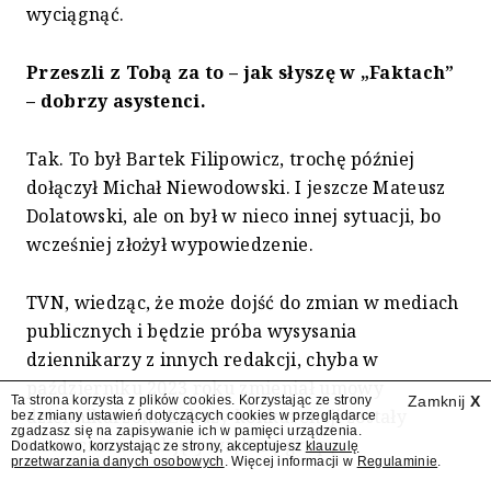
wyciągnąć.
Przeszli z Tobą za to – jak słyszę w „Faktach”
– dobrzy asystenci.
Tak. To był Bartek Filipowicz, trochę później
dołączył Michał Niewodowski. I jeszcze Mateusz
Dolatowski, ale on był w nieco innej sytuacji, bo
wcześniej złożył wypowiedzenie.
TVN, wiedząc, że może dojść do zmian w mediach
publicznych i będzie próba wysysania
dziennikarzy z innych redakcji, chyba w
październiku 2023 roku zmieniał umowy
Ta strona korzysta z plików cookies. Korzystając ze strony
Zamknij
X
dziennikarzom. Zakazy konkurencji zostały
bez zmiany ustawień dotyczących cookies w przeglądarce
zgadzasz się na zapisywanie ich w pamięci urządzenia.
wzmocnione i objęły większą grupę.
Dodatkowo, korzystając ze strony, akceptujesz
klauzulę
przetwarzania danych osobowych
. Więcej informacji w
Regulaminie
.