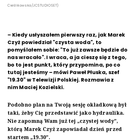
Cieślikowska/JCSTUDIOSET)
– Kiedy usłyszałem pierwszy raz, jak Marek
Czyż powiedział "czysta woda", to
pomyślałem sobie: "To już zawsze będzie do
nas wracało". I wraca, a ja cieszę się z tego,
bo to jest punkt, który przypomina, po co
tutaj jesteśmy – mówi Paweł Płuska, szef
"19.30" w Telewizji Polskiej. Rozmawia z
nim Maciej Kozielski.
Podobno plan na Twoją sesję okładkową był
taki, żeby Cię przedstawić jako hydraulika.
Nie zapomną Wam już tej „czystej wody”,
którą Marek Czyż zapowiadał dzień przed
startem „19.30”.