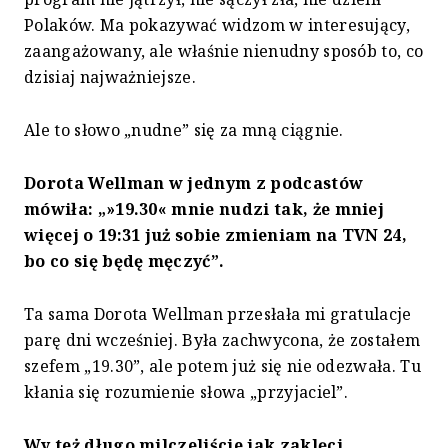
Polaków. Ma pokazywać widzom w interesujący,
zaangażowany, ale właśnie nienudny sposób to, co
dzisiaj najważniejsze.
Ale to słowo „nudne” się za mną ciągnie.
Dorota Wellman w jednym z podcastów
mówiła: „»19.30« mnie nudzi tak, że mniej
więcej o 19:31 już sobie zmieniam na TVN 24,
bo co się będę męczyć”.
Ta sama Dorota Wellman przesłała mi gratulacje
parę dni wcześniej. Była zachwycona, że zostałem
szefem „19.30”, ale potem już się nie odezwała. Tu
kłania się rozumienie słowa „przyjaciel”.
Wy też długo milczeliście jak zaklęci.