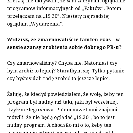
Zresztą nie ukrywam, że sam zaczynam oglądanie
programów informacyjnych od „Faktów”. Potem
przełączam na „19.30”. Niestety najrzadziej
oglądam „Wydarzenia”.
Widzisz, że zmarnowaliście tamten czas – w
sensie szansy zrobienia sobie dobrego PR-u?
Czy zmarnowaliśmy? Chyba nie. Natomiast czy
bym zrobił to lepiej? Starałbym się. Tylko pytanie,
czy byśmy dali radę zrobić to jeszcze lepiej.
Żałuję, że kiedyś powiedziałem, że wolę, żeby ten
program był nudny niż taki, jaki był wcześniej.
Użyłem złego słowa. Potem nawet moi znajomi
mówili, że nie będą oglądać „19.30”, bo to jest
nudny program. A chodziło mi o to, żeby ten
program nie jątrzył, nie sączył zła, nie dzielił