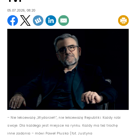
05.07.2026, 08:20
– Nie lekceważę „Wydarzeń”, nie lekceważę Republiki. Każdy robi
swoje. Dla każdego jest miejsce na rynku. Każdy ma też trochę
inne zadania – mówi Paweł Płuska (fot. Justyna