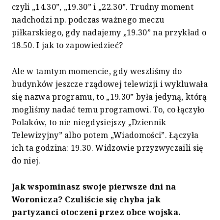
czyli „14.30”, „19.30” i „22.30”. Trudny moment
nadchodzi np. podczas ważnego meczu
piłkarskiego, gdy nadajemy „19.30” na przykład o
18.50. I jak to zapowiedzieć?
Ale w tamtym momencie, gdy weszliśmy do
budynków jeszcze rządowej telewizji i wykluwała
się nazwa programu, to „19.30” była jedyną, którą
mogliśmy nadać temu programowi. To, co łączyło
Polaków, to nie niegdysiejszy „Dziennik
Telewizyjny” albo potem „Wiadomości”. Łączyła
ich ta godzina: 19.30. Widzowie przyzwyczaili się
do niej.
Jak wspominasz swoje pierwsze dni na
Woronicza? Czuliście się chyba jak
partyzanci otoczeni przez obce wojska.