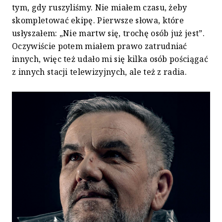
tym, gdy ruszyliśmy. Nie miałem czasu, żeby
skompletować ekipę. Pierwsze słowa, które
usłyszałem: „Nie martw się, trochę osób już jest”.
Oczywiście potem miałem prawo zatrudniać
innych, więc też udało mi się kilka osób pościągać
z innych stacji telewizyjnych, ale też z radia.