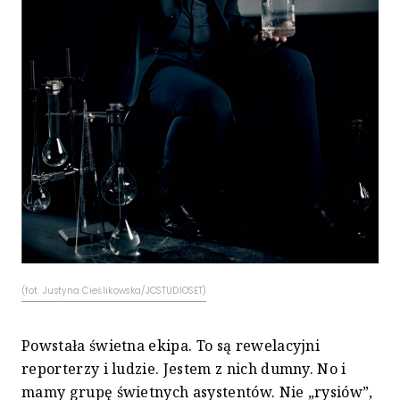
(fot. Justyna Cieślikowska/JCSTUDIOSET)
Powstała świetna ekipa. To są rewelacyjni
reporterzy i ludzie. Jestem z nich dumny. No i
mamy grupę świetnych asystentów. Nie „rysiów”,