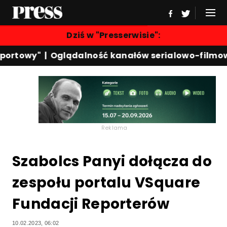
Dziś w "Presserwisie":
ortowy"
|
Oglądalność kanałów serialowo-filmowy
Reklama
Szabolcs Panyi dołącza do
zespołu portalu VSquare
Fundacji Reporterów
10.02.2023, 06:02