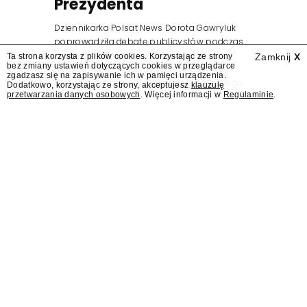
Prezydenta
Dziennikarka Polsat News Dorota Gawryluk
poprowadziła debatę publicystów podczas
zorganizowanego przez Kancelarię
Ta strona korzysta z plików cookies. Korzystając ze strony
Zamknij
X
bez zmiany ustawień dotyczących cookies w przeglądarce
Prezydenta wydarzenia z okazji pierwszej
zgadzasz się na zapisywanie ich w pamięci urządzenia.
rocznicy zaprzysiężenia Karola Nawrockiego
Dodatkowo, korzystając ze strony, akceptujesz
klauzulę
przetwarzania danych osobowych
. Więcej informacji w
Regulaminie
.
na prezydenta.