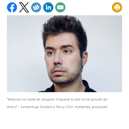
"Wejście na stałe do zespołu VSquare to dla mnie powrót do
domu" - komentuje Szabolcs Panyi (Fot. materiały prasowe)