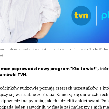
ormuła show pozwala mi na bliski kontakt z widzami" – uważa Dorota Wellma
we)
man poprowadzi nowy program "Kto to wie?", który
ramówki TVN.
odcinków widzowie poznają czterech uczestników, z kt
czy się wirtualnie ze studia. Zmierzą się oni w czterec
odpowiedzi na pytania, jakich udzielili ankietowani. Po 
dpada jeden zawodnik, w finale zaś najlepszy z nich ma