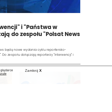
eglądarce
Zamknij
X
wencji" i "Państwa w
uzulę
ają do zespołu "Polsat News
ews będą nowe wydania cyklu reportersko-
 Do zespołu dołączają reporterzy "Interwencji" i