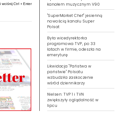
kanałem muzycznym V90
 wciśnij Ctrl + Enter
"SuperMarket Chef" jesienną
nowością kanału Super
Polsat
Była wicedyrektorka
programowa TVP, po 33
latach w firmie, odeszła na
emeryturę
Likwidacja "Państwa w
państwie" Polsatu
wzbudziła zaskoczenie
wśród dziennikarzy
Nielsen: TVP 1 i TVN
zwiększyły oglądalność w
lipcu