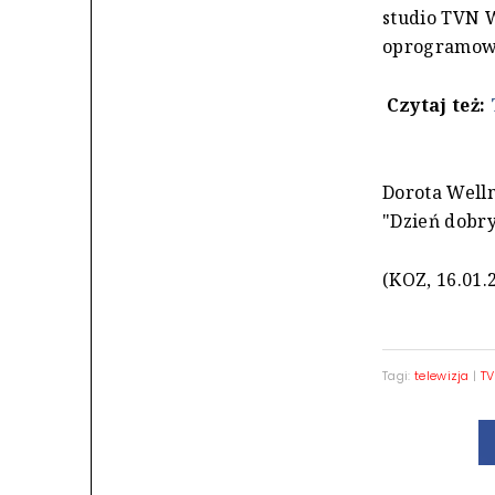
studio TVN W
oprogramowa
Czytaj też:
Dorota Well
"Dzień dobr
(KOZ, 16.01.
Tagi:
telewizja
|
T