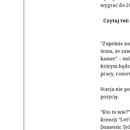
wygrać do 20 
Czytaj też
"Zupełnie no
temu, że zaw
kamer" – mó
którym będzi
pracy, rozer
Stacja nie p
pozycję.
"Kto to wie
licencji "Le
Domestic Tel