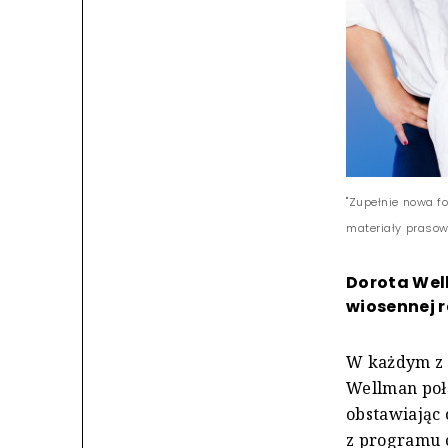
"Zupełnie nowa f
materiały praso
Dorota Well
wiosennej 
W każdym z 
Wellman połą
obstawiając 
z programu o