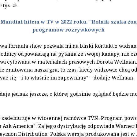
tys. zł.
:
Mundial hitem w TV w 2022 roku. "Rolnik szuka żon
programów rozrywkowych
wa formuła show pozwala mi na bliski kontakt z widzam
odnicy odpowiadają na pytania ze swojej kanapy, nie czu
wi cytowana w materiałach prasowych Dorota Wellman.
e emitowana nasza gra, to czas, kiedy widzowie chcą o
wać się – i to właśnie im zapewnimy" – dodaje Wellman.
odaje jednak jeszcze, o której godzinie oglądać będzie 
?" zadebiutuje w wiosennej ramówce TVN. Program pows
t's Ask America". Za jego dystrybucję odpowiada Warner 
evision Distribution. Polska wersja produkowana jest 