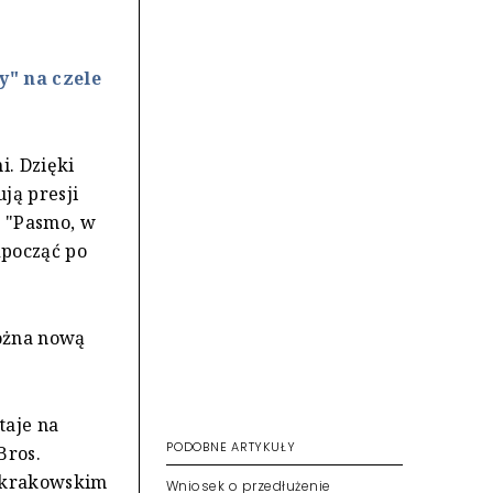
y" na czele
i. Dzięki
ją presji
 "Pasmo, w
dpocząć po
można nową
taje na
PODOBNE ARTYKUŁY
Bros.
w krakowskim
Wniosek o przedłużenie