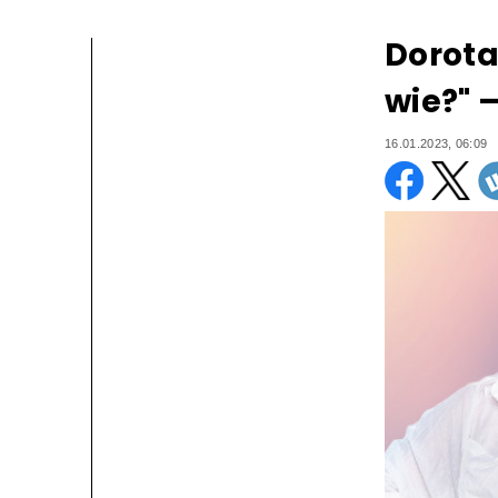
Dorota
wie?" 
16.01.2023, 06:09