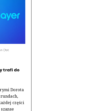
n (fot.
 trafi do
órymi Dorota
h rundach,
każdej części
 szanse