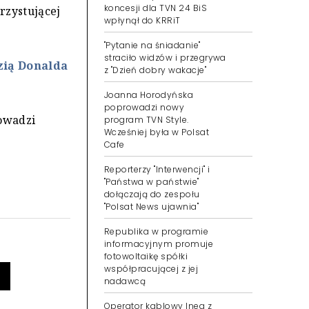
koncesji dla TVN 24 BiS
rzystującej
wpłynął do KRRiT
"Pytanie na śniadanie"
straciło widzów i przegrywa
zią Donalda
z "Dzień dobry wakacje"
Joanna Horodyńska
poprowadzi nowy
owadzi
program TVN Style.
Wcześniej była w Polsat
Cafe
Reporterzy "Interwencji" i
"Państwa w państwie"
dołączają do zespołu
"Polsat News ujawnia"
Republika w programie
informacyjnym promuje
fotowoltaikę spółki
współpracującej z jej
nadawcą
Operator kablowy Inea z