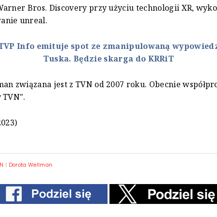
arner Bros. Discovery przy użyciu technologii XR, wyko
nie unreal.
TVP Info emituje spot ze zmanipulowaną wypowied
Tuska. Będzie skarga do KRRiT
man związana jest z TVN od 2007 roku. Obecnie współpr
y TVN".
2023)
VN
|
Dorota Wellman