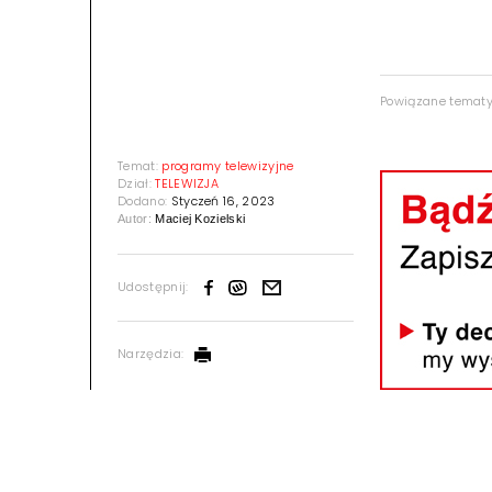
Powiązane temat
Temat:
programy telewizyjne
Dział:
TELEWIZJA
Dodano:
Styczeń 16, 2023
Autor:
Maciej Kozielski
Udostępnij:
Narzędzia: