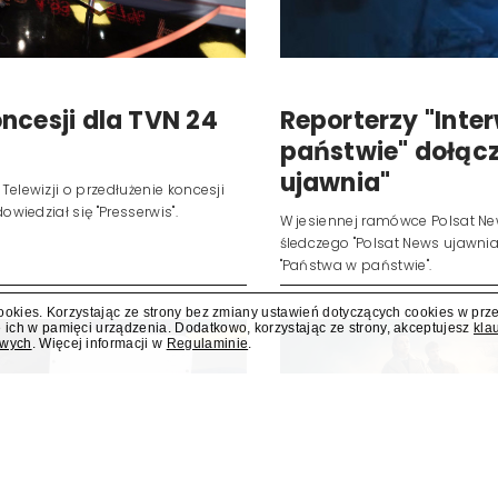
cookies. Korzystając ze strony bez zmiany ustawień dotyczących cookies w prz
ncesji dla TVN 24
Reporterzy "Inter
 ich w pamięci urządzenia. Dodatkowo, korzystając ze strony, akceptujesz
kla
owych
. Więcej informacji w
Regulaminie
.
państwie" dołącz
ujawnia"
Telewizji o przedłużenie koncesji
owiedział się "Presserwis".
W jesiennej ramówce Polsat N
śledczego "Polsat News ujawnia".
"Państwa w państwie".