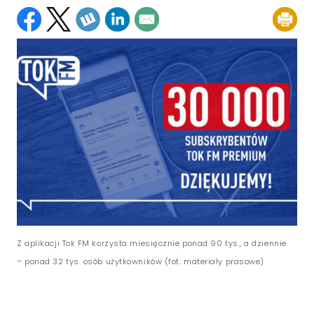
Z aplikacji Tok FM korzysta miesięcznie ponad 90 tys., a dziennie
– ponad 32 tys. osób użytkowników (fot. materiały prasowe)