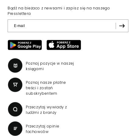
Wniosek o przedłużenie
koncesji dla TVN 24 BiS
wpłynął do KRRiT
TVN SA wystąpiła do Krajowej Rady Radiofonii
i Telewizji o przedłużenie koncesji kablowo-
satelitarnej dla telewizji TVN 24 BiS –
dowiedział się "Presserwis".