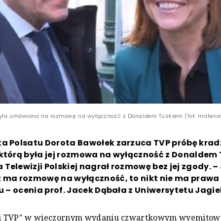
yła umówiona na rozmowę na wyłączność z Donaldem Tuskiem (fot. materia
ka Polsatu Dorota Bawołek zarzuca TVP próbę krad
 którą była jej rozmowa na wyłączność z Donaldem
Telewizji Polskiej nagrał rozmowę bez jej zgody. – 
z ma rozmowę na wyłączność, to nikt nie ma praw
żu – ocenia prof. Jacek Dąbała z Uniwersytetu Jagie
 TVP" w wieczornym wydaniu czwartkowym wyemitowa