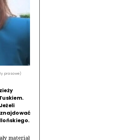
ły prasowe)
zieży
 Tuskiem.
Jeżeli
a znajdować
llońskiego.
ły materiał