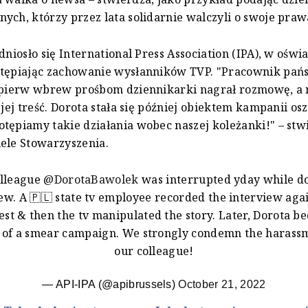
ych, którzy przez lata solidarnie walczyli o swoje praw
odniosło się International Press Association (IPA), w ośw
otępiając zachowanie wysłanników TVP. "Pracownik pań
ajpierw wbrew prośbom dziennikarki nagrał rozmowę, a 
 jej treść. Dorota stała się później obiektem kampanii os
tępiamy takie działania wobec naszej koleżanki!" – stwi
ele Stowarzyszenia.
olleague
@DorotaBawolek
was interrupted yday while d
ew. A 🇵🇱 state tv employee recorded the interview aga
est & then the tv manipulated the story. Later, Dorota b
 of a smear campaign. We strongly condemn the harass
our colleague!
— API-IPA (@apibrussels)
October 21, 2022