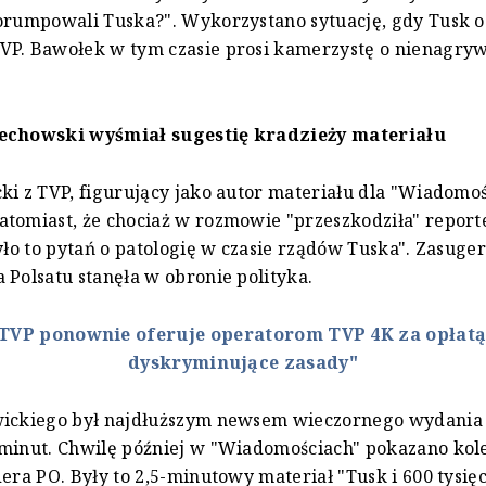
korumpowali Tuska?". Wykorzystano sytuację, gdy Tusk
VP. Bawołek w tym czasie prosi kamerzystę o nienagry
echowski wyśmiał sugestię kradzieży materiału
ki z TVP, figurujący jako autor materiału dla "Wiadomoś
tomiast, że chociaż w rozmowie "przeszkodziła" reporte
zyło to pytań o patologię w czasie rządów Tuska". Zasuge
 Polsatu stanęła w obronie polityka.
TVP ponownie oferuje operatorom TVP 4K za opłatą
dyskryminujące zasady"
wickiego był najdłuższym newsem wieczornego wydania 
 minut. Chwilę później w "Wiadomościach" pokazano kol
dera PO. Były to 2,5-minutowy materiał "Tusk i 600 tysię