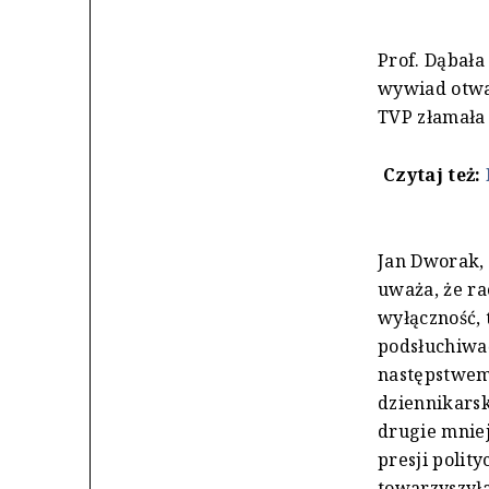
Prof. Dąbała
wywiad otwa
TVP złamała 
Czytaj też:
Jan Dworak, 
uważa, że ra
wyłączność, 
podsłuchiwać
następstwem 
dziennikarsk
drugie mniej
presji polit
towarzyszyła