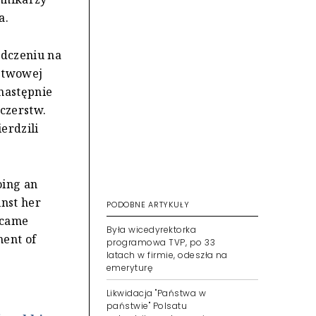
a.
iadczeniu na
stwowej
następnie
zczerstw.
erdzili
oing an
inst her
PODOBNE ARTYKUŁY
ecame
Była wicedyrektorka
ment of
programowa TVP, po 33
latach w firmie, odeszła na
emeryturę
Likwidacja "Państwa w
państwie" Polsatu