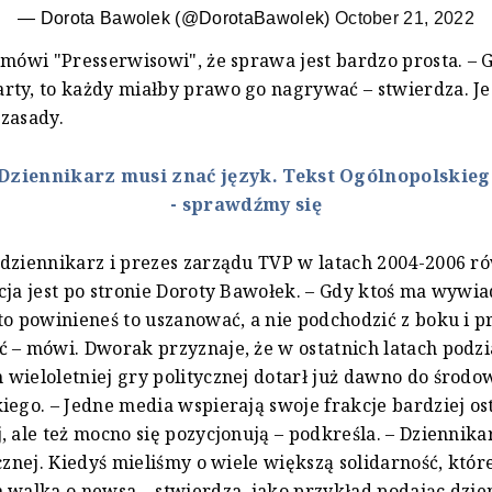
— Dorota Bawolek (@DorotaBawolek)
October 21, 2022
 mówi "Presserwisowi", że sprawa jest bardzo prosta. – 
rty, to każdy miałby prawo go nagrywać – stwierdza. J
zasady.
Dziennikarz musi znać język. Tekst Ogólnopolskie
- sprawdźmy się
dziennikarz i prezes zarządu TVP w latach 2004-2006 r
cja jest po stronie Doroty Bawołek. – Gdy ktoś ma wywia
to powinieneś to uszanować, a nie podchodzić z boku i 
 – mówi. Dworak przyznaje, że w ostatnich latach podzi
wieloletniej gry politycznej dotarł już dawno do środo
iego. – Jedne media wspierają swoje frakcje bardziej os
, ale też mocno się pozycjonują – podkreśla. – Dziennikar
ycznej. Kiedyś mieliśmy o wiele większą solidarność, któr
 walka o newsa – stwierdza, jako przykład podając dzi