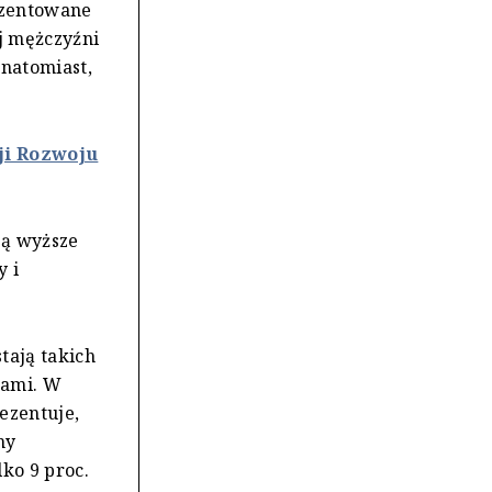
ezentowane
ej mężczyźni
 natomiast,
ji Rozwoju
ją wyższe
y i
tają takich
kami. W
rezentuje,
my
lko 9 proc.