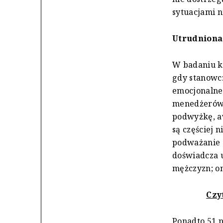
sytuacjami n
Utrudniona
W badaniu ko
gdy stanowcz
emocjonalne.
menedżerów. 
podwyżkę, aw
są częściej 
podważanie a
doświadcza u
mężczyzn; on
Czy
Ponadto 51 p