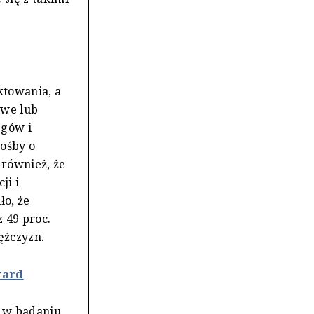
ktowania, a
owe lub
egów i
rośby o
 również, że
ji i
ło, że
 49 proc.
ężczyzn.
ward
o w badaniu