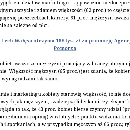
 wyjątkiem działów marketingu - są poważnie niedorepr
jnym szczycie i zdaniem większości (63 proc.) to części
piąć się po szczeblach kariery. 61 proc. mężczyzn uważa
nie są zależne od płci.
:
Lech Wałęsa otrzyma 168 tys. zł za promocję Agenc
Pomorza
kobiet uważa, że mężczyźni pracujący w branży otrzymu
e. Większość mężczyzn (65 proc.) jest zdania, że kobiet
ą wynagradzani tak samo.
mie i marketingu kobiety stanowią większość, to nie dos
wych jak mężczyźni, rzadziej są liderkami czy ekspert
ygląda to tak, że 43 proc. kobiet bierze czynny udział (p
woim zdaniem i opinią) w istotnych z punktu widzenia fir
h i spotkaniach, a w przypadku mężczyzn aż 66 proc.; ty