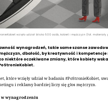
onieKobiet wzięło udział blisko 500 osób, kobiet i mężczyzn (fot. materiały
jawność wynagrodzeń, takie same szanse zawodow
mężczyzn, dbałość, by kreatywność i kompetencje 
ylko niektóre oczekiwane zmiany, które kobiety wsk
oStronieKobiet.
iet, które wzięły udział w badaniu #PoStronieKobiet, uw
etingu i reklamy bardziej liczy się głos mężczyzn.
 w wynagrodzeniu