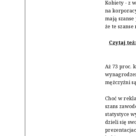
Kobiety - z
na korporacy
mają szanse 
że te szanse 
Czytaj też
Aż 73 proc. 
wynagrodzeni
mężczyźni s
Choć w rekla
szans zawodo
statystyce w
dzieli się s
prezentacjac