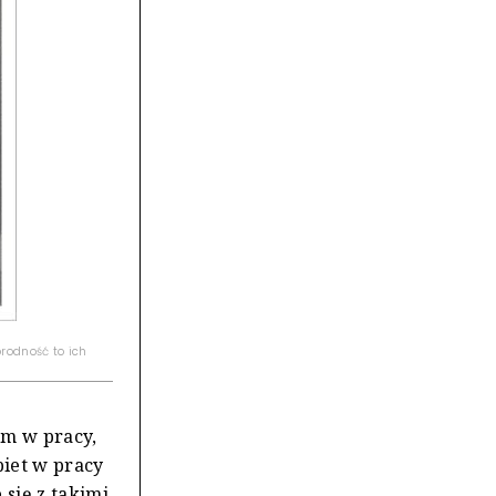
orodność to ich
em w pracy,
biet w pracy
 się z takimi