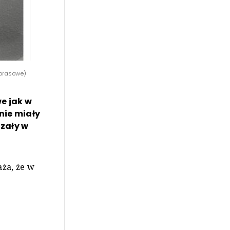
 prasowe)
e jak w
nie miały
azały w
aża, że w