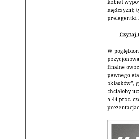
kobiet wypow
mężczyzn); t
prelegentki
Czytaj 
W pogłębiony
pozycjonowan
finalne owoc
pewnego eta
oklasków”, g
chciałoby uc
a 44 proc. c
prezentacjac