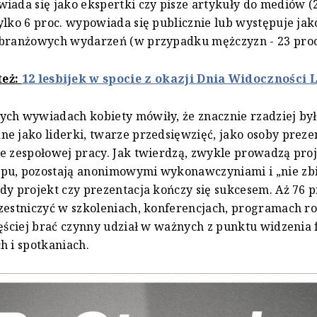
iada się jako ekspertki czy pisze artykuły do mediów (
ylko 6 proc. wypowiada się publicznie lub występuje jak
 branżowych wydarzeń (w przypadku mężczyzn - 23 proc.
też:
12 lesbijek w spocie z okazji Dnia Widoczności 
ch wywiadach kobiety mówiły, że znacznie rzadziej by
e jako liderki, twarze przedsięwzięć, jako osoby preze
e zespołowej pracy. Jak twierdzą, zwykle prowadzą proj
pu, pozostają anonimowymi wykonawczyniami i „nie zb
dy projekt czy prezentacja kończy się sukcesem. Aż 76 p
zestniczyć w szkoleniach, konferencjach, programach 
zęściej brać czynny udział w ważnych z punktu widzenia
h i spotkaniach.