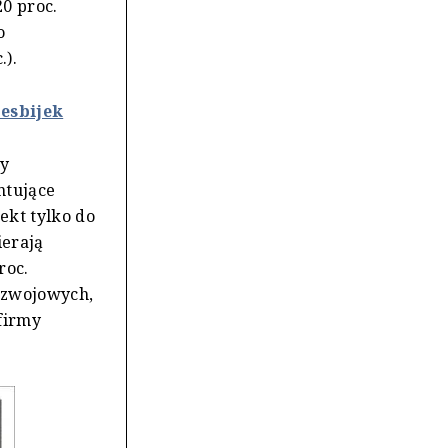
20 proc.
o
).
Lesbijek
ły
ntujące
ekt tylko do
ierają
roc.
rozwojowych,
 firmy