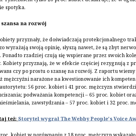
ie spotyka.
 szansa na rozwój
biety przyznały, że doświadczają protekcjonalnego tra
o wyrażają swoją opinię, słyszą nawet, że są zbyt nerw
 Ponadto rzadziej czują się wspierane przez swoich kol
Kobiety przyznają, że w efekcie częściej rezygnują z p
ans czy po prostu o szansę na rozwój. Z raportu wiemy
niż mężczyźni narażone na kwestionowanie ich kompetenc
utorytetu: 56 proc. kobiet i 41 proc. mężczyzn stwierdzi
ciszania; podważania kompetencji – 65 proc. kobiet oraz
ieśmielania, zawstydzania – 57 proc. kobiet i 32 proc. m
taj też:
Storytel wygrał The Webby People's Voice A
roc. kobiet w porównaniu z 18 proc. mężczyzn wskazał