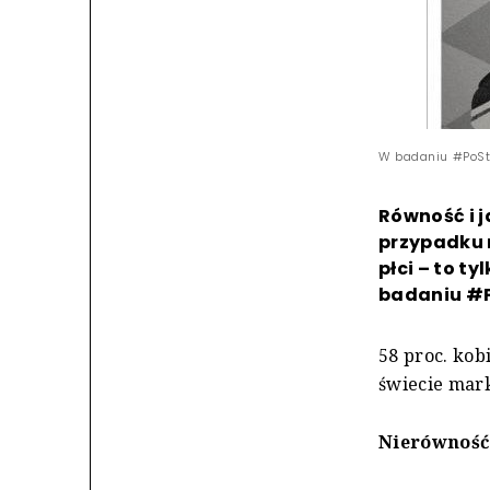
W badaniu #PoStr
Równość i 
przypadku 
płci – to t
badaniu #P
58 proc. kob
świecie mark
Nierówność