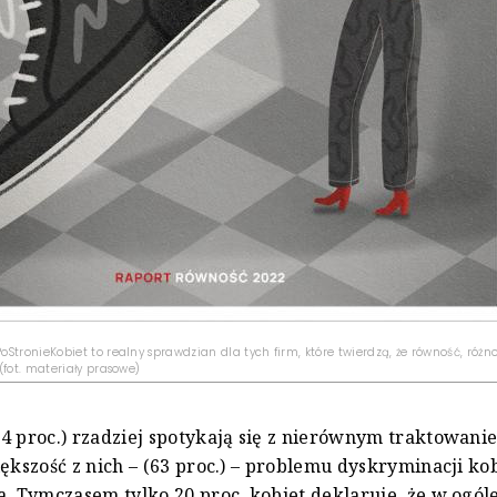
StronieKobiet to realny sprawdzian dla tych firm, które twierdzą, że równość, różn
(fot. materiały prasowe)
4 proc.) rzadziej spotykają się z nierównym traktowani
iększość z nich – (63 proc.) – problemu dyskryminacji ko
a. Tymczasem tylko 20 proc. kobiet deklaruje, że w ogóle