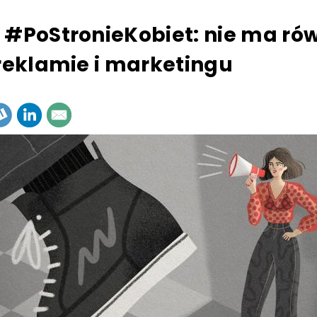
 #PoStronieKobiet: nie ma ró
 reklamie i marketingu