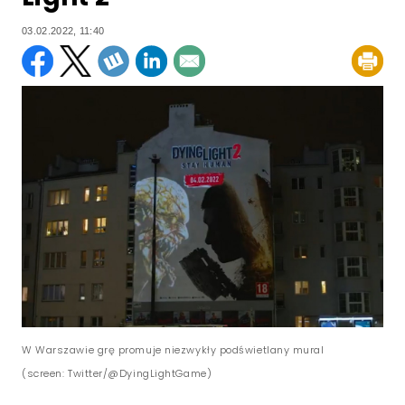
03.02.2022, 11:40
W Warszawie grę promuje niezwykły podświetlany mural
(screen: Twitter/@DyingLightGame)