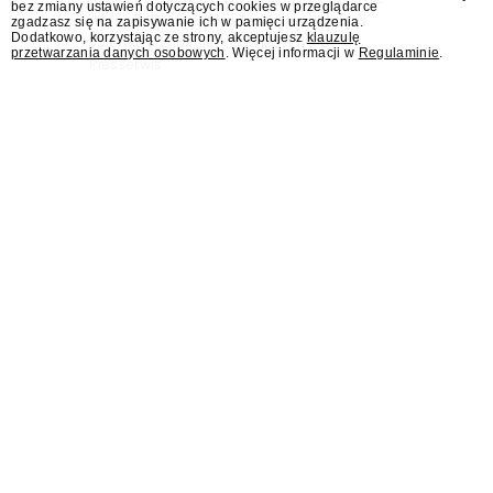
bez zmiany ustawień dotyczących cookies w przeglądarce
stanowisko dyrektora Teatru im. Juliusza
zgadzasz się na zapisywanie ich w pamięci urządzenia.
Dodatkowo, korzystając ze strony, akceptujesz
klauzulę
Osterwy w Lublinie – dowiedział się
przetwarzania danych osobowych
. Więcej informacji w
Regulaminie
.
"Presserwis".
Były rzecznik MSZ Łukasz