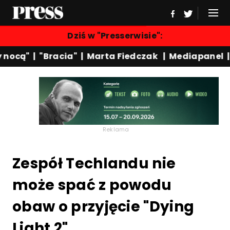
Dziś w "Presserwisie":
nocą"
|
"Bracia"
|
Marta Fiedczak
|
Mediapanel
|
W
Reklama
Zespół Techlandu nie
może spać z powodu
obaw o przyjęcie "Dying
Light 2"