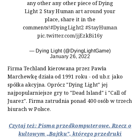
any other any other piece of Dying
Light 2 Stay Human art around your
place, share it in the
comments!
#DyingLight2
#StayHuman
pic.twitter.com/jjEzkBi16y
— Dying Light (@DyingLightGame)
January 26, 2022
Firma Techland kierowana przez Pawła
Marchewkę działa od 1991 roku - od ub.r. jako
spółka akcyjna. Oprócz "Dying Light" jej
najpopularniejsze gry to "Dead Island" i "Call of
Juarez". Firma zatrudnia ponad 400 osób w trzech
biurach w Polsce.
Czytaj też: Pisma przedkomputerowe. Rzecz o
kultowym „Bajtku”, którego przedruki