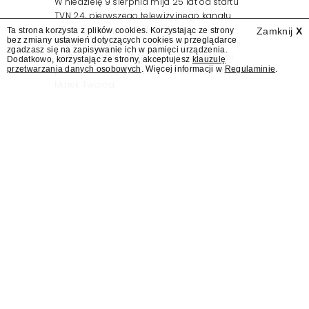
W niedzielę 9 sierpnia mija 25 lat od startu
TVN 24, pierwszego telewizyjnego kanału
informacyjnego w Polsce. Na ten dzień
Ta strona korzysta z plików cookies. Korzystając ze strony
Zamknij
X
bez zmiany ustawień dotyczących cookies w przeglądarce
zaplanowano finał urodzinowej trasy stacji
zgadzasz się na zapisywanie ich w pamięci urządzenia.
"Jesteśmy stąd". 25 lat TVN 24 dla Press.pl
Dodatkowo, korzystając ze strony, akceptujesz
klauzulę
przetwarzania danych osobowych
. Więcej informacji w
Regulaminie
.
podsumowują Jarosław Kuźniar, Tomasz Lis i
Marek Twaróg.