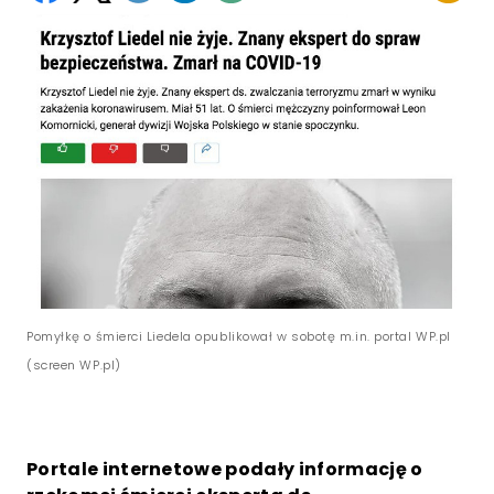
Pomyłkę o śmierci Liedela opublikował w sobotę m.in. portal WP.pl
(screen WP.pl)
Portale internetowe podały informację o