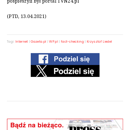
pospieszyli był portal TVN24.pl
(PTD, 13.04.2021)
Tagi:
Internet
|
Gazeta.pl
|
WP.pl
|
fact-checking
|
Krzysztof Liedel