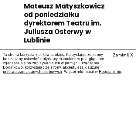
Mateusz Matyszkowicz
od poniedziałku
dyrektorem Teatru im.
Juliusza Osterwy w
Lublinie
Mateusz Matyszkowicz, były prezes Telewizji
Ta strona korzysta z plików cookies. Korzystając ze strony
Zamknij
X
Polskiej, w poniedziałek 10 sierpnia obejmie
bez zmiany ustawień dotyczących cookies w przeglądarce
stanowisko dyrektora Teatru im. Juliusza
zgadzasz się na zapisywanie ich w pamięci urządzenia.
Dodatkowo, korzystając ze strony, akceptujesz
klauzulę
Osterwy w Lublinie – dowiedział się
przetwarzania danych osobowych
. Więcej informacji w
Regulaminie
.
"Presserwis".