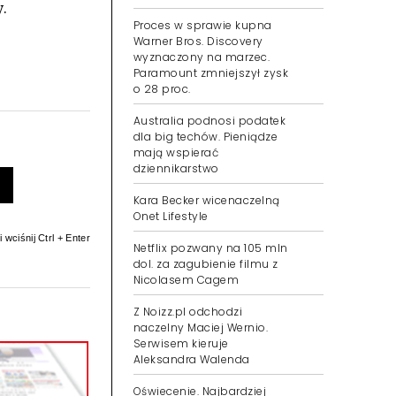
y.
Proces w sprawie kupna
Warner Bros. Discovery
wyznaczony na marzec.
Paramount zmniejszył zysk
o 28 proc.
Australia podnosi podatek
dla big techów. Pieniądze
mają wspierać
dziennikarstwo
Kara Becker wicenaczelną
Onet Lifestyle
 wciśnij Ctrl + Enter
Netflix pozwany na 105 mln
dol. za zagubienie filmu z
Nicolasem Cagem
Z Noizz.pl odchodzi
naczelny Maciej Wernio.
Serwisem kieruje
Aleksandra Walenda
Oświecenie. Najbardziej