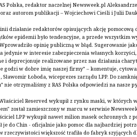
AS Polska, redaktor naczelnej Newsweek.pl Aleksandrz
 oraz autorom publikacji – Wojciechowi Cieśli i Julii Dau
inii działanie redaktorów opisujących akcję pomocową d
ątków epidemii było tendencyjne, a przede wszystkim w
 Wprowadziło opinię publiczną w błąd. Sugerowanie jak
ła jedynie w interesie zabezpieczenia własnych korzyści, 
 i deprecjonuje realizowane przez nas działania charyt
e godzi w dobre imię naszej firmy” – komentuje, cytow
, Sławomir Łoboda, wiceprezes zarządu LPP. Do zamkni
” nie otrzymaliśmy z RAS Polska odpowiedzi na nasze py
"Właściciel Reserved wykupił z rynku maski, w których w
em" został zamieszczony w marcu w serwisie Newsweek
ściciel LPP wykupił nawet milion masek ochronnych z p
ł je do Chin - oficjalnie jako pomoc dla najbardziej potr
w rzeczywistości większość trafiła do fabryk szyjących d