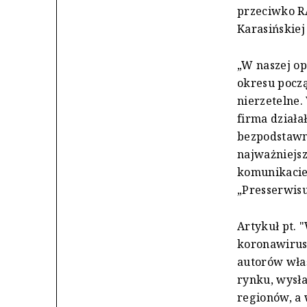
przeciwko R
Karasińskiej
„W naszej op
okresu pocz
nierzetelne.
firma działa
bezpodstawne
najważniejsz
komunikacie
„Presserwisu
Artykuł pt. 
koronawirus
autorów wła
rynku, wysła
regionów, a 