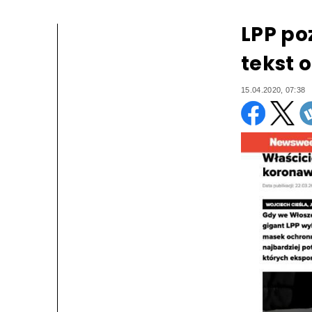
LPP p
tekst 
15.04.2020, 07:38