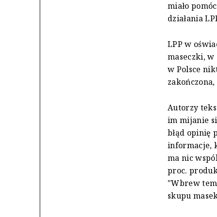
miało pomóc 
działania L
LPP w oświad
maseczki, w 
w Polsce nik
zakończona, 
Autorzy teks
im mijanie s
błąd opinię 
informacje, 
ma nic wspól
proc. produk
"Wbrew temu,
skupu masek"