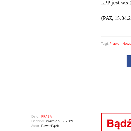
LPP jest wła
(PAZ, 15.04.
Tagi:
Prawo
|
News
Dział:
PRASA
Dodano:
Kwiecień 15, 2020
Autor:
Paweł Pązik