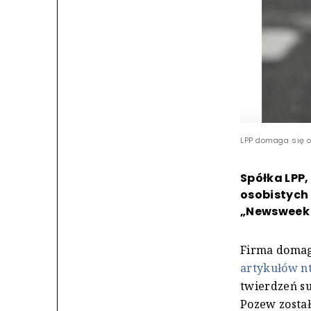
LPP domaga się o
Spółka LPP,
osobistych
„Newsweek P
Firma domaga
artykułów n
twierdzeń su
Pozew zosta