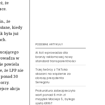
ż, że
sce.
n., że
słane, kiedy
ak była już
ach.
PODOBNE ARTYKUŁY
zucającego
AI Act wprowadza dla
branży reklamowej nowy
prowadza w
standard transparentności
nie powiela
Trzej twórcy z TikToka
e, że LPP nie
skazani na więzienie za
e ponad 30
obrazę prezydenta
orzy.
Senegalu
ejsce akcja
Prokuratura zabezpieczyła
wart ponad 6 mln zł
majątek Macieja Ś., byłego
szefa KRRiT