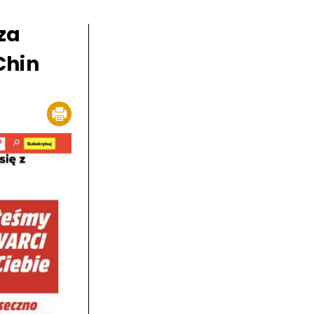
za
Chin