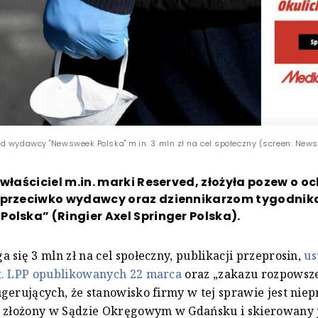
d wydawcy "Newsweek Polska" m.in. 3 mln zł na cel społeczny (screen: News
 właściciel m.in. marki Reserved, złożyła pozew o o
 przeciwko wydawcy oraz dziennikarzom tygodnik
olska” (Ringier Axel Springer Polska).
 się 3 mln zł na cel społeczny, publikacji przeprosin,
us
t. LPP opublikowanych 22 marca
oraz „zakazu rozpowsz
gerujących, że stanowisko firmy w tej sprawie jest nie
ł złożony w Sądzie Okręgowym w Gdańsku i skierowany 