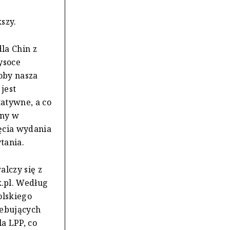
e
kszy.
la Chin z
ysoce
oby nasza
jest
atywne, a co
any w
ęcia wydania
tania.
alczy się z
.pl. Według
olskiego
zebujących
la LPP, co