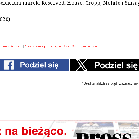
ścicielem marek: Reserved, House, Cropp, Mohito i Sinsa
2020)
week Polska
|
Newsweek.pl
|
Ringier Axel Springer Polska
* Jeśli znajdziesz błąd, zaznacz go i