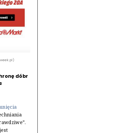
week.pl)
chronę dóbr
a
unięcia
echniania
prawdziwe”.
jest