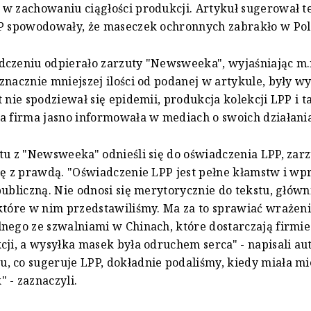
w zachowaniu ciągłości produkcji. Artykuł sugerował te
PP spowodowały, że maseczek ochronnych zabrakło w Pol
czeniu odpierało zarzuty "Newsweeka", wyjaśniając m.i
znacznie mniejszej ilości od podanej w artykule, były wy
t nie spodziewał się epidemii, produkcja kolekcji LPP i t
a firma jasno informowała w mediach o swoich działani
tu z "Newsweeka" odnieśli się do oświadczenia LPP, zar
ię z prawdą. "Oświadczenie LPP jest pełne kłamstw i w
publiczną. Nie odnosi się merytorycznie do tekstu, głów
które w nim przedstawiliśmy. Ma za to sprawiać wrażeni
nego ze szwalniami w Chinach, które dostarczają firmi
cji, a wysyłka masek była odruchem serca" - napisali aut
 co sugeruje LPP, dokładnie podaliśmy, kiedy miała mi
 - zaznaczyli.