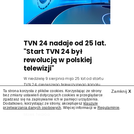
TVN 24 nadaje od 25 lat.
"Start TVN 24 był
rewolucją w polskiej
telewizji"
W niedzielę 9 sierpnia mija 25 lat od startu
TVN 24, pierwszego telewizyjnego kanału
informacyjnego w Polsce. Na ten dzień
Ta strona korzysta z plików cookies. Korzystając ze strony
Zamknij
X
bez zmiany ustawień dotyczących cookies w przeglądarce
zaplanowano finał urodzinowej trasy stacji
zgadzasz się na zapisywanie ich w pamięci urządzenia.
"Jesteśmy stąd". 25 lat TVN 24 dla Press.pl
Dodatkowo, korzystając ze strony, akceptujesz
klauzulę
przetwarzania danych osobowych
. Więcej informacji w
Regulaminie
.
podsumowują Jarosław Kuźniar, Tomasz Lis i
Marek Twaróg.