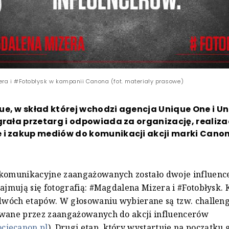
a i #Fotobłysk w kampanii Canona (fot. materiały prasowe)
e, w skład której wchodzi agencja Unique One i U
grała przetarg i odpowiada za organizację, realizac
 i zakup mediów do komunikacji akcji marki Cano
 komunikacyjne zaangażowanych zostało dwoje influenc
zajmują się fotografią: #Magdalena Mizera i #Fotobłysk.
 dwóch etapów. W głosowaniu wybierane są tzw. challeng
owane przez zaangażowanych do akcji influencerów
jecanon.pl
). Drugi etap, który wystartuje na początku 