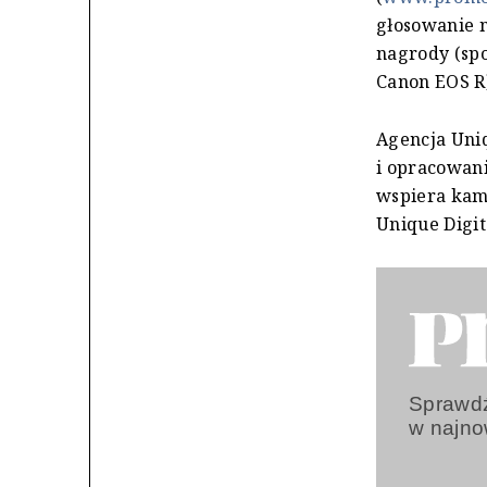
głosowanie n
nagrody (sp
Canon EOS R)
Agencja Uniq
i opracowani
wspiera kam
Unique Digit
Sprawdź
w najn