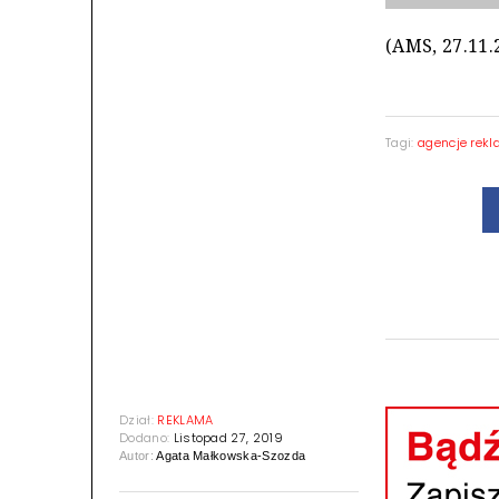
(AMS, 27.11.
Tagi:
agencje rek
Dział:
REKLAMA
Dodano:
Listopad 27, 2019
Autor:
Agata Małkowska-Szozda