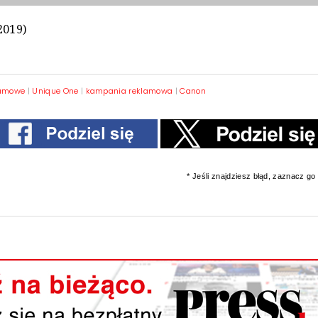
2019)
lamowe
|
Unique One
|
kampania reklamowa
|
Canon
* Jeśli znajdziesz błąd, zaznacz go i