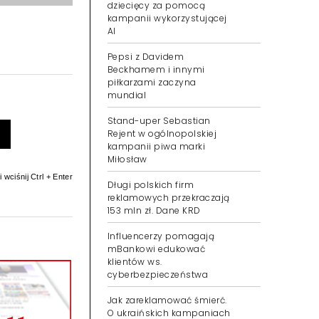
dziecięcy za pomocą
kampanii wykorzystującej
AI
Pepsi z Davidem
Beckhamem i innymi
piłkarzami zaczyna
mundial
Stand-uper Sebastian
Rejent w ogólnopolskiej
kampanii piwa marki
Miłosław
 wciśnij Ctrl + Enter
Długi polskich firm
reklamowych przekraczają
153 mln zł. Dane KRD
Influencerzy pomagają
mBankowi edukować
klientów ws.
cyberbezpieczeństwa
Jak zareklamować śmierć.
O ukraińskich kampaniach