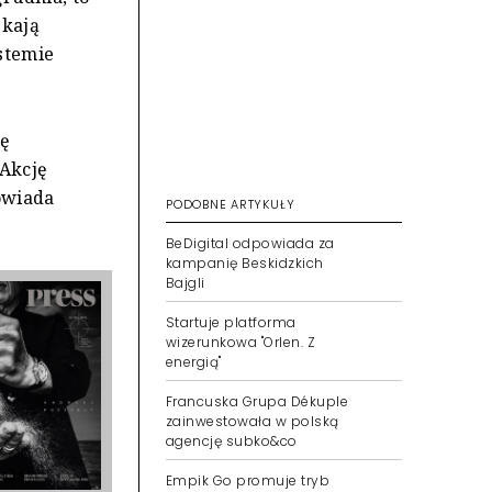
ekają
stemie
ję
 Akcję
owiada
PODOBNE ARTYKUŁY
BeDigital odpowiada za
kampanię Beskidzkich
Bajgli
Startuje platforma
wizerunkowa "Orlen. Z
energią"
Francuska Grupa Dékuple
zainwestowała w polską
agencję subko&co
Empik Go promuje tryb