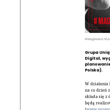
#Magdalena Mizer
Grupa Uniqu
Digital, wy
planowanie
Polska).
W działania
na co dzień 
składa się z
będą realiz
(
www.promoc