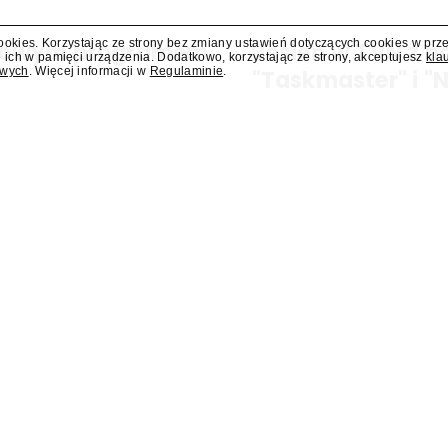
cookies. Korzystając ze strony bez zmiany ustawień dotyczących cookies w prz
i nowym programem
Jesień w TVN z 
 ich w pamięci urządzenia. Dodatkowo, korzystając ze strony, akceptujesz
kla
owych
. Więcej informacji w
Regulaminie
.
o
"Taskmaster" i 
 i teleturniej muzyczny "Hitster.
W jesiennej ramówce TVN prze
ennych nowości Polsatu. Polsat
dzie nowa lista wydarzeń
Dostawcy VOD wpłacili do
ortowych pokazywanych w
w drugim kwartale ponad