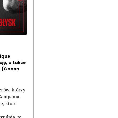
nique
ję, a także
n (Canon
erów, którzy
 Kampania
e, które
grudnia, to