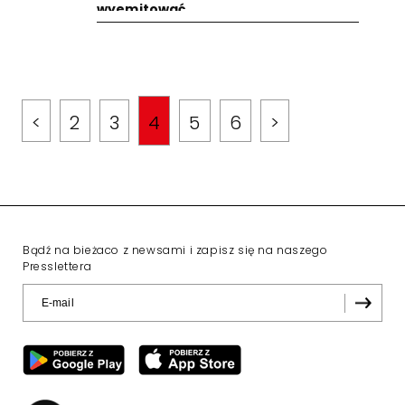
wyemitować
<
2
3
4
5
6
>
Bądź na bieżaco z newsami i zapisz się na naszego
Presslettera