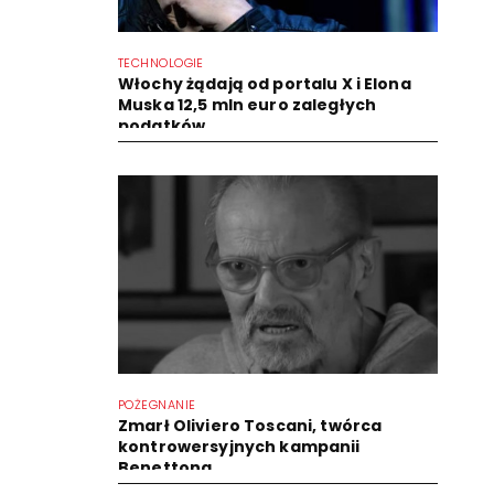
TECHNOLOGIE
Włochy żądają od portalu X i Elona
Muska 12,5 mln euro zaległych
podatków
POŻEGNANIE
Zmarł Oliviero Toscani, twórca
kontrowersyjnych kampanii
Benettona