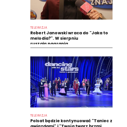
TELEWIZJA
Robert Janowski wraca do "Jaka to
melodia?". W sierpniu
ruszają nagrania
TELEWIZJA
Polsat będzie kontynuować "Taniec z
gwiazdami" i "Twoja twarz brzmi