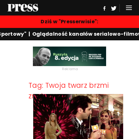
Dziś w "Presserwisie":
Sportowy"
|
Oglądalność kanałów serialowo-filmo
Reklama
Tag: Twoja twarz brzmi
znajomo