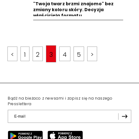
"Twoja twarz brzmi znajomo" bez
zmiany koloru skóry. Decyzja
właściciela formatu
<
1
2
3
4
5
>
Bądź na bieżaco z newsami i zapisz się na naszego
Presslettera