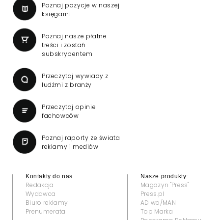
Poznaj pozycje w naszej
księgarni
Poznaj nasze płatne
treści i zostań
subskrybentem
Przeczytaj wywiady z
ludźmi z branży
Przeczytaj opinie
fachowców
Poznaj raporty ze świata
reklamy i mediów
Kontakty do nas
Nasze produkty:
Redakcja
Magazyn "Press"
Wydawca
Press.pl
Biuro reklamy
AD wo/MAN
Prenumerata
Top Marka