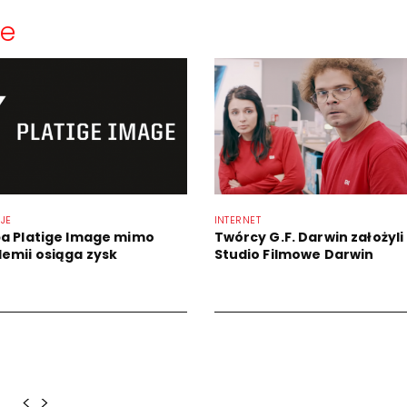
ne
JE
INTERNET
a Platige Image mimo
Twórcy G.F. Darwin założyli
emii osiąga zysk
Studio Filmowe Darwin
<
>