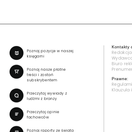
Kontakty 
a
Poznaj pozycje w naszej
Redakcja
księgarni
Wydawc
Biuro re
Prenume
Poznaj nasze płatne
treści i zostań
Prawne:
subskrybentem
Regulam
Klauzula
Przeczytaj wywiady z
ludźmi z branży
Przeczytaj opinie
fachowców
Poznaj raporty ze świata