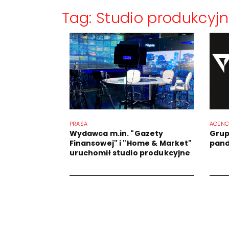
Tag: Studio produkcyj
PRASA
AGENC
Wydawca m.in. "Gazety
Grup
Finansowej" i "Home & Market"
pand
uruchomił studio produkcyjne