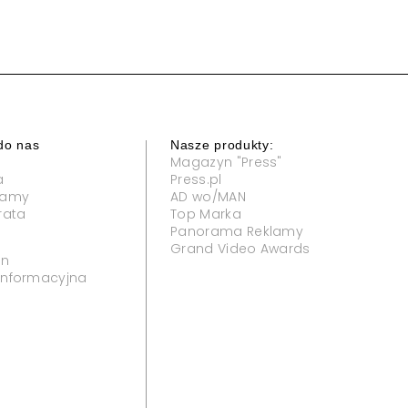
do nas
Nasze produkty:
Magazyn "Press"
a
Press.pl
klamy
AD wo/MAN
rata
Top Marka
Panorama Reklamy
Grand Video Awards
in
 informacyjna