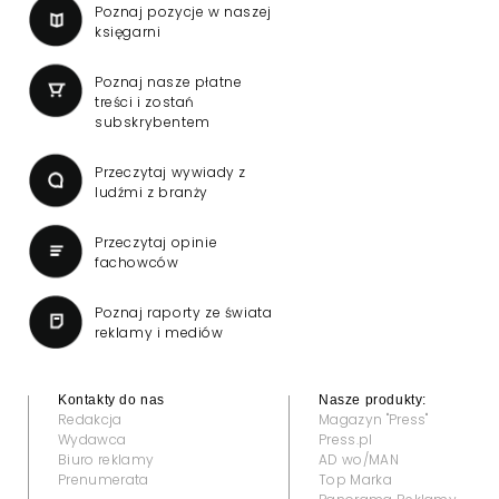
Poznaj pozycje w naszej
księgarni
Poznaj nasze płatne
treści i zostań
subskrybentem
Przeczytaj wywiady z
ludźmi z branży
Przeczytaj opinie
fachowców
Poznaj raporty ze świata
reklamy i mediów
Kontakty do nas
Nasze produkty:
Redakcja
Magazyn "Press"
Wydawca
Press.pl
Biuro reklamy
AD wo/MAN
Prenumerata
Top Marka