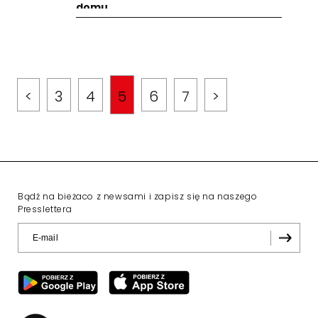
domu
<
3
4
5
6
7
>
Bądź na bieżaco z newsami i zapisz się na naszego
Presslettera