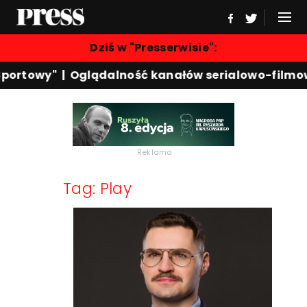
Dziś w "Presserwisie":
Sportowy"
|
Oglądalność kanałów serialowo-filmo
Reklama
Tag: Play