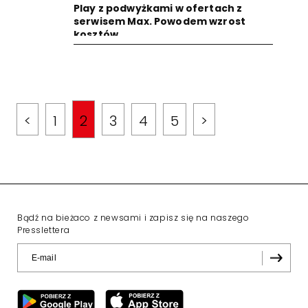
Play z podwyżkami w ofertach z
serwisem Max. Powodem wzrost
kosztów
<
1
2
3
4
5
>
Bądź na bieżaco z newsami i zapisz się na naszego
Presslettera