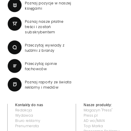
Poznaj pozycje w naszej
księgarni
Poznaj nasze płatne
treści i zostań
subskrybentem
Przeczytaj wywiady z
ludźmi z branży
Przeczytaj opinie
fachowców
Poznaj raporty ze świata
reklamy i mediów
Kontakty do nas
Nasze produkty:
Redakcja
Magazyn "Press"
Wydawca
Press.pl
Biuro reklamy
AD wo/MAN
Prenumerata
Top Marka