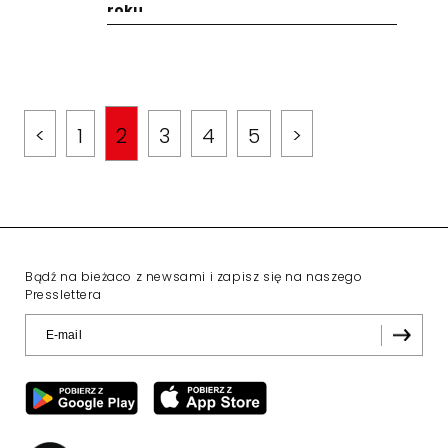
roku
<
1
2
3
4
5
>
Bądź na bieżaco z newsami i zapisz się na naszego
Presslettera