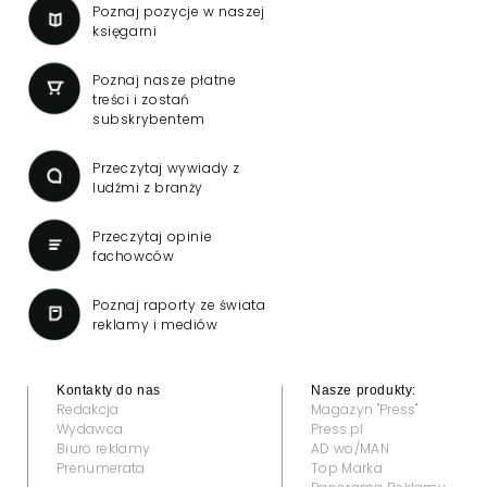
Poznaj pozycje w naszej
księgarni
Poznaj nasze płatne
treści i zostań
subskrybentem
Przeczytaj wywiady z
ludźmi z branży
Przeczytaj opinie
fachowców
Poznaj raporty ze świata
reklamy i mediów
Kontakty do nas
Nasze produkty:
Redakcja
Magazyn "Press"
Wydawca
Press.pl
Biuro reklamy
AD wo/MAN
Prenumerata
Top Marka