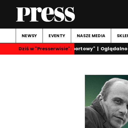
NEWSY
EVENTY
NASZE MEDIA
SKLE
Dziś w "Presserwisie":
"Przegląd Sportowy"
|
Oglądalność