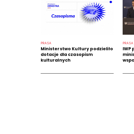
PRASA
PRASA
Ministerstwo Kultury podzieliło
IWP 
dotacje dla czasopism
mini
kulturalnych
wspa