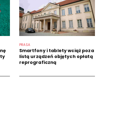
PRASA
anę
Smartfony i tablety wciąż poza
aty
listą urządzeń objętych opłatą
reprograficzną