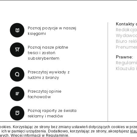
Kontakty 
a
Poznaj pozycje w naszej
Redakcja
księgarni
Wydawc
Biuro re
Prenume
Poznaj nasze płatne
treści i zostań
Prawne:
subskrybentem
Regulam
Klauzula
Przeczytaj wywiady z
ludźmi z branży
Przeczytaj opinie
fachowców
Poznaj raporty ze świata
reklamy i mediów
cookies. Korzystając ze strony bez zmiany ustawień dotyczących cookies w prz
 ich w pamięci urządzenia. Dodatkowo, korzystając ze strony, akceptujesz
kla
owych
. Więcej informacji w
Regulaminie
.