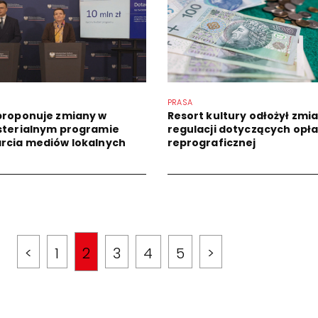
PRASA
proponuje zmiany w
Resort kultury odłożył zmi
sterialnym programie
regulacji dotyczących opł
rcia mediów lokalnych
reprograficznej
<
1
2
3
4
5
>