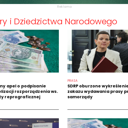
Reklama
ury i Dziedzictwa Narodowego
PRASA
jny apel o podpisanie
SDRP oburzone wykreślen
lizacji rozporządzenia ws.
zakazu wydawania prasy p
ty reprograficznej
samorządy