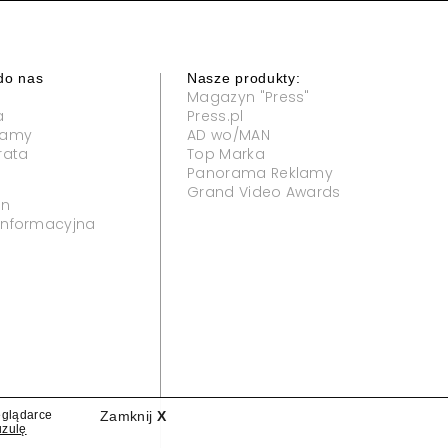
do nas
Nasze produkty:
Magazyn "Press"
a
Press.pl
klamy
AD wo/MAN
rata
Top Marka
Panorama Reklamy
Grand Video Awards
in
 informacyjna
eglądarce
Zamknij
X
uzulę