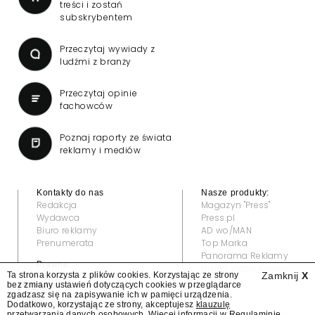
treści i zostań
subskrybentem
Przeczytaj wywiady z
ludźmi z branży
Przeczytaj opinie
fachowców
Poznaj raporty ze świata
reklamy i mediów
Kontakty do nas
Nasze produkty:
Redakcja
Magazyn "Press"
Wydawca
Press.pl
Biuro reklamy
AD wo/MAN
Prenumerata
Top Marka
Panorama Reklamy
Prawne:
Grand Video Awards
Ta strona korzysta z plików cookies. Korzystając ze strony
Zamknij
X
Regulamin
bez zmiany ustawień dotyczących cookies w przeglądarce
Klauzula informacyjna
zgadzasz się na zapisywanie ich w pamięci urządzenia.
© 2022 — All rights reserved
Dodatkowo, korzystając ze strony, akceptujesz
klauzulę
przetwarzania danych osobowych
. Więcej informacji w
Regulaminie
.