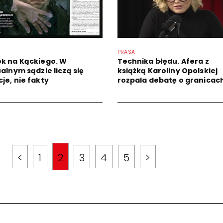
PRASA
k na Kąckiego. W
Technika błędu. Afera z
alnym sądzie liczą się
książką Karoliny Opolskiej
je, nie fakty
rozpala debatę o granicach
<
1
2
3
4
5
>