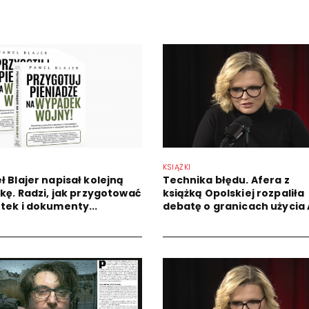
KSIĄŻKI
ł Blajer napisał kolejną
Technika błędu. Afera z
żkę. Radzi, jak przygotować
książką Opolskiej rozpaliła
tek i dokumenty...
debatę o granicach użycia 