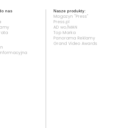
do nas
Nasze produkty:
Magazyn "Press"
a
Press.pl
klamy
AD wo/MAN
rata
Top Marka
Panorama Reklamy
Grand Video Awards
in
 informacyjna