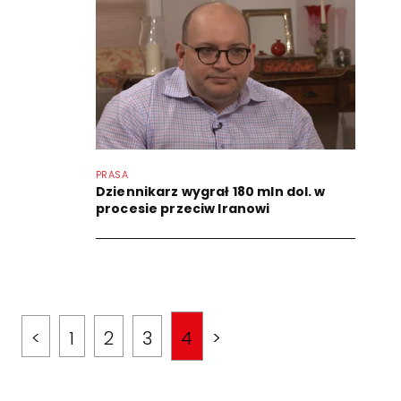
PRASA
Dziennikarz wygrał 180 mln dol. w
procesie przeciw Iranowi
<
1
2
3
4
>