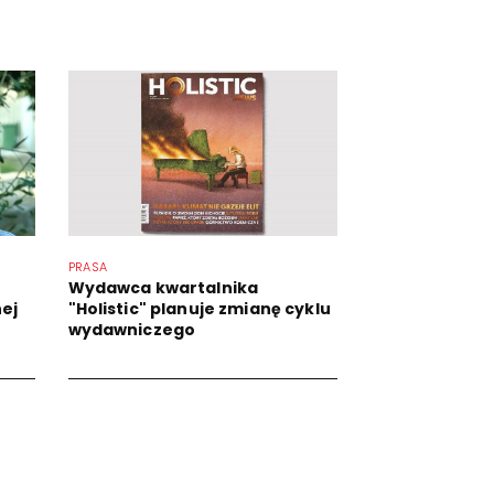
PRASA
Wydawca kwartalnika
ej
"Holistic" planuje zmianę cyklu
wydawniczego