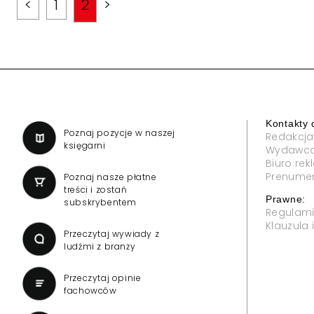
<
1
2
>
Kontakty 
a
Poznaj pozycje w naszej
Redakcja
księgarni
Wydawc
Biuro re
Prenume
Poznaj nasze płatne
treści i zostań
Prawne:
subskrybentem
Regulam
Klauzula
Przeczytaj wywiady z
ludźmi z branży
Przeczytaj opinie
fachowców