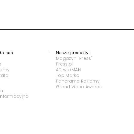
do nas
Nasze produkty:
Magazyn "Press"
a
Press.pl
klamy
AD wo/MAN
rata
Top Marka
Panorama Reklamy
Grand Video Awards
in
 informacyjna