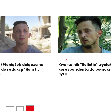
PRASA
ł Pieniążek dołącza na
Kwartalnik "Holistic" wysłał
 do redakcji "Holistic
korespondenta do północn
s"
Syrii