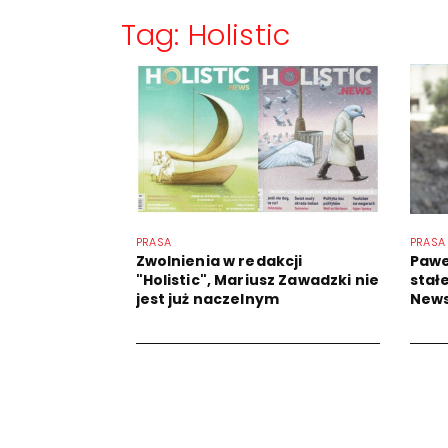
Tag: Holistic
PRASA
PRASA
Zwolnienia w redakcji
Pawe
"Holistic", Mariusz Zawadzki nie
stałe
jest już naczelnym
New