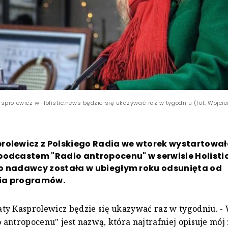
sprolewicz w Holistic.news będzie się ukazywać raz w tygodniu (fot. Wojciec
rolewicz z Polskiego Radia we wtorek wystartował
podcastem "Radio antropocenu" w serwisie Holistic
o nadawcy została w ubiegłym roku odsunięta od
ia programów.
ty Kasprolewicz będzie się ukazywać raz w tygodniu. -
io antropocenu" jest nazwą, która najtrafniej opisuje mój