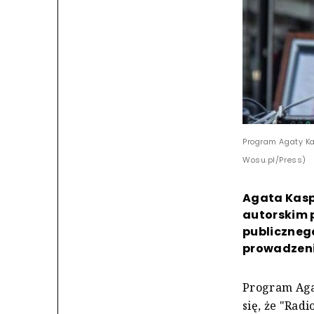
Program Agaty Ka
Wosu.pl/Press)
Agata Kasp
autorskim 
publiczneg
prowadzen
Program Aga
się, że "Rad