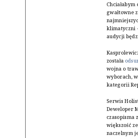
Chciałabym o
gwałtowne z
najmniejszyc
klimatyczni 
audycji będz
Kasprolewicz
została
odsu
wojna o traw
wyborach, w
kategorii Re
Serwis Holis
Deweloper M
czasopisma 
większość z
naczelnym je