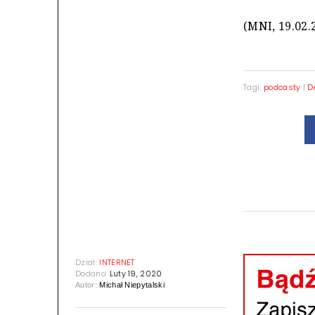
(MNI, 19.02.
Tagi:
podcasty
|
D
Dział:
INTERNET
Dodano:
Luty 19, 2020
Autor:
Michał Niepytalski