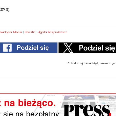
2020)
eweloper Media
|
Holistic
|
Agata Kasprolewicz
* Jeśli znajdziesz błąd, zaznacz go i