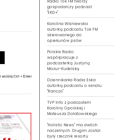
Radio Tok FM tworzy
gospodarczy podcast
"EKG+"
Karolina Wiśniewska
autorką podcastu Tok FM
skierowanego do
opiekunów psów
Polskie Radio
współpracuje z
podcasterką Justyną
Mazur-Kudelską
 wciśnij Ctrl + Enter
Dziennikarka Radia Eska
autorką podcastu o serialu
"Ranczo"
TVP Info z podcastem
Karoliny Opolskiej i
Mateusza Dolatowskiego
"Holistic News" ma dwóch
naczelnych. Drugim został
były rzecznik resortu