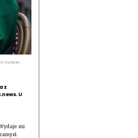
h Surdziel,
a z
.news. U
 Wydaje mi
 zamysł.