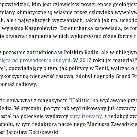
powiedzieć, kim jest człowiek w nowej epoce geologiczn
miany klimatyczne są właśnie przez człowieka wywoły
h, ale i największych wyzwaniach, takich jak np. uchod
- wyjaśnia Kasprolewicz. Dziennikarka zapowiada, że f
ie otwarta i zamierza w nich wykorzystać różne formy 
 pozostaje zatrudniona w Polskim Radiu, ale w ubiegły
nięta od prowadzenia audycji
. W 2017 roku jej materiał 
ę", opowiadający o tym, jak politycy w Kenii, walcząc o 
ykorzystują nienawiść rasową, zdobył nagrodę Grand P
portaż radiowy.
tic.news wraz z magazynem "Holistic" są wydawane prz
edia. W styczniu, po tym jak wydrukowany już czwart
został na polecenie wydawcy
zutylizowany
, z redakcji z
espołu, w tym redaktora naczelnego Mariusza Zawadzk
st Jarosław Kociszewski.