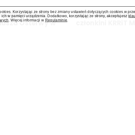
cookies. Korzystając ze strony bez zmiany ustawień dotyczących cookies w prz
 poniedziałku
Były rzecznik MS
 ich w pamięci urządzenia. Dodatkowo, korzystając ze strony, akceptujesz
kla
owych
. Więcej informacji w
Regulaminie
.
liusza Osterwy w
członkini KRRiT 
Do Krajowej Rady Radiofonii i Te
Ministerstwa Spraw Zagraniczn
kiej, w poniedziałek 10 sierpnia
dowiedział się "Presserwis".
za Osterwy w Lublinie – dowiedział
dzie nowa lista wydarzeń
Dostawcy VOD wpłacili do
ortowych pokazywanych w
w drugim kwartale ponad