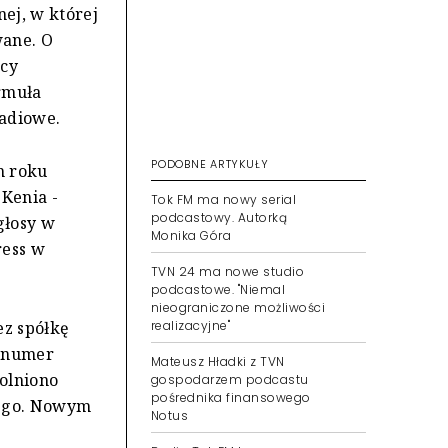
ej, w której
wane. O
źcy
ormuła
radiowe.
PODOBNE ARTYKUŁY
m roku
"Kenia -
Tok FM ma nowy serial
podcastowy. Autorką
głosy w
Monika Góra
ress w
TVN 24 ma nowe studio
podcastowe. "Niemal
nieograniczone możliwości
ez spółkę
realizacyjne"
y numer
Mateusz Hładki z TVN
wolniono
gospodarzem podcastu
pośrednika finansowego
iego. Nowym
Notus