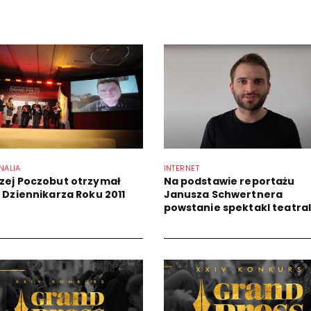
NALIA
INTERNET
zej Poczobut otrzymał
Na podstawie reportażu
ł Dziennikarza Roku 2011
Janusza Schwertnera
powstanie spektakl teatra