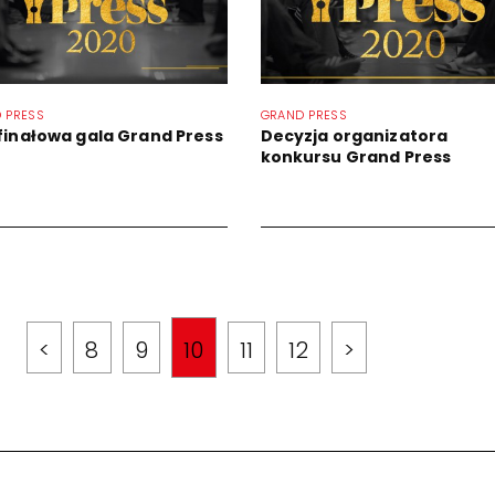
 PRESS
GRAND PRESS
 finałowa gala Grand Press
Decyzja organizatora
0
konkursu Grand Press
<
8
9
10
11
12
>