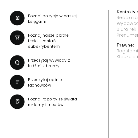
Kontakty 
a
Poznaj pozycje w naszej
Redakcja
księgarni
Wydawc
Biuro re
Prenume
Poznaj nasze płatne
treści i zostań
Prawne:
subskrybentem
Regulam
Klauzula
Przeczytaj wywiady z
ludźmi z branży
Przeczytaj opinie
fachowców
Poznaj raporty ze świata
reklamy i mediów