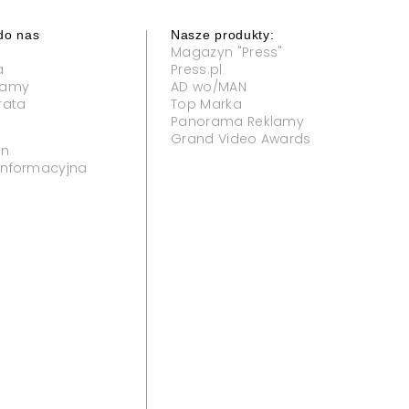
do nas
Nasze produkty:
Magazyn "Press"
a
Press.pl
klamy
AD wo/MAN
rata
Top Marka
Panorama Reklamy
Grand Video Awards
in
 informacyjna