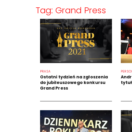
Tag: Grand Press
PRASA
PERSO
Ostatni tydzień na zgłoszenia
Andr
do jubileuszowego konkursu
tytu
Grand Press