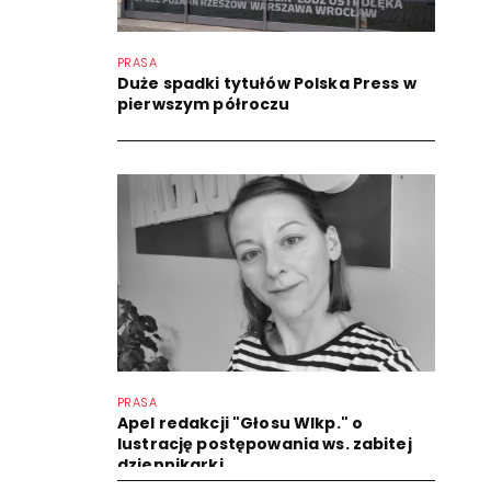
PRASA
Duże spadki tytułów Polska Press w
pierwszym półroczu
PRASA
Apel redakcji "Głosu Wlkp." o
lustrację postępowania ws. zabitej
dziennikarki