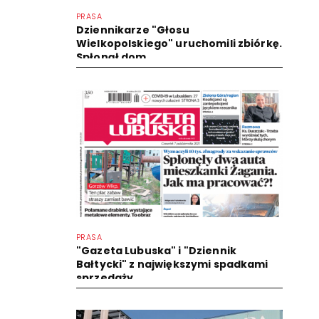
PRASA
Dziennikarze "Głosu
Wielkopolskiego" uruchomili zbiórkę.
Spłonął dom
PRASA
"Gazeta Lubuska" i "Dziennik
Bałtycki" z największymi spadkami
sprzedaży