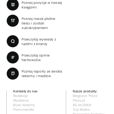
Poznaj pozycje w naszej
księgarni
Poznaj nasze płatne
treści i zostań
subskrybentem
Przeczytaj wywiady z
ludźmi z branży
Przeczytaj opinie
fachowców
Poznaj raporty ze świata
reklamy i mediów
Kontakty do nas
Nasze produkty:
Redakcja
Magazyn "Press"
Wydawca
Press.pl
Biuro reklamy
AD wo/MAN
Prenumerata
Top Marka