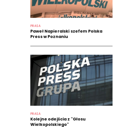
PRASA
Paweł Napieralski szefem Polska
Press w Poznaniu
PRASA
Kolejne odejścia z "Głosu
Wielkopolskiego"