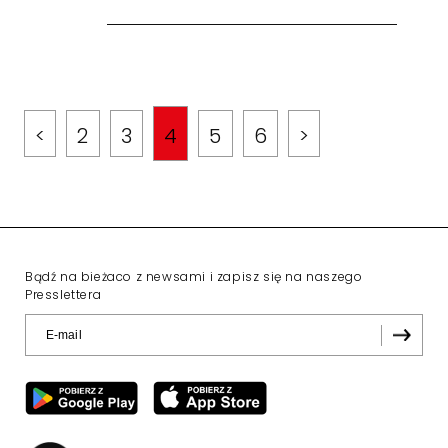
<
2
3
4
5
6
>
Bądź na bieżaco z newsami i zapisz się na naszego
Presslettera