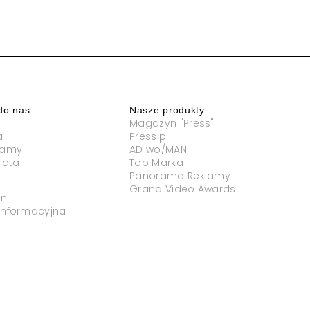
do nas
Nasze produkty:
Magazyn "Press"
a
Press.pl
klamy
AD wo/MAN
rata
Top Marka
Panorama Reklamy
Grand Video Awards
in
 informacyjna