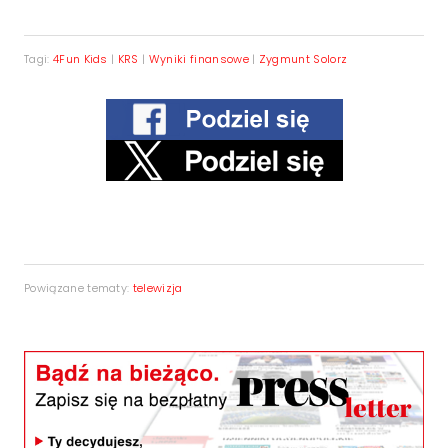
Tagi:
4Fun Kids
|
KRS
|
Wyniki finansowe
|
Zygmunt Solorz
Powiązane tematy:
telewizja