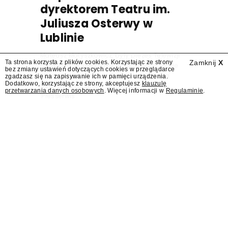
dyrektorem Teatru im.
Juliusza Osterwy w
Lublinie
Mateusz Matyszkowicz, były prezes Telewizji
Ta strona korzysta z plików cookies. Korzystając ze strony
Zamknij
X
Polskiej, w poniedziałek 10 sierpnia obejmie
bez zmiany ustawień dotyczących cookies w przeglądarce
stanowisko dyrektora Teatru im. Juliusza
zgadzasz się na zapisywanie ich w pamięci urządzenia.
Dodatkowo, korzystając ze strony, akceptujesz
klauzulę
Osterwy w Lublinie – dowiedział się
przetwarzania danych osobowych
. Więcej informacji w
Regulaminie
.
"Presserwis".