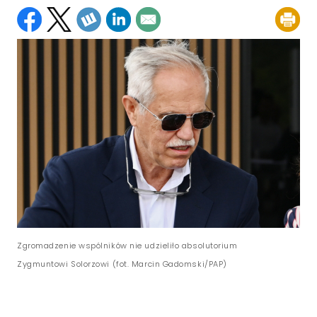
Zgromadzenie wspólników nie udzieliło absolutorium
Zygmuntowi Solorzowi (fot. Marcin Gadomski/PAP)