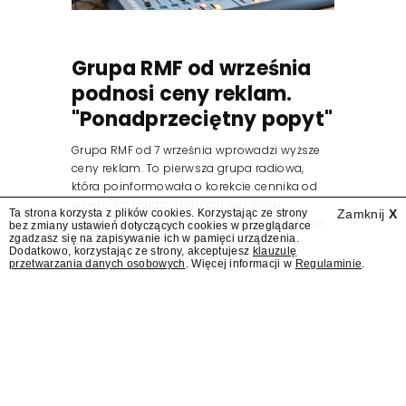
Grupa RMF od września
podnosi ceny reklam.
"Ponadprzeciętny popyt"
Grupa RMF od 7 września wprowadzi wyższe
ceny reklam. To pierwsza grupa radiowa,
która poinformowała o korekcie cennika od
jesieni. "Po bardzo dobrych wynikach
Ta strona korzysta z plików cookies. Korzystając ze strony
Zamknij
X
osiągniętych w 2025 roku, popyt na reklamę
bez zmiany ustawień dotyczących cookies w przeglądarce
zgadzasz się na zapisywanie ich w pamięci urządzenia.
audio pozostaje na ponadprzeciętnym
Dodatkowo, korzystając ze strony, akceptujesz
klauzulę
poziomie" – podała Grupa RMF w...
przetwarzania danych osobowych
. Więcej informacji w
Regulaminie
.