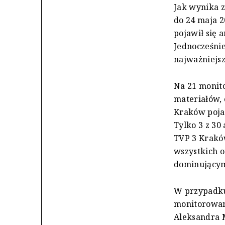
Jak wynika 
do 24 maja 2
pojawił się
Jednocześnie
najważniejsz
Na 21 monit
materiałów, 
Kraków pojaw
Tylko 3 z 3
TVP 3 Kraków
wszystkich 
dominującym
W przypadku
monitorowane
Aleksandra M