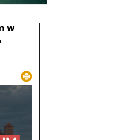
m w
o