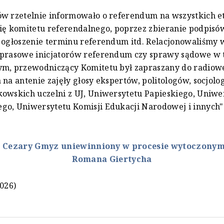
w rzetelnie informowało o referendum na wszystkich e
ię komitetu referendalnego, poprzez zbieranie podpisów
 ogłoszenie terminu referendum itd. Relacjonowaliśmy 
 prasowe inicjatorów referendum czy sprawy sądowe w 
ym, przewodniczący Komitetu był zapraszany do radiowe
 na antenie zajęły głosy ekspertów, politologów, socjolo
owskich uczelni z UJ, Uniwersytetu Papieskiego, Uniwe
o, Uniwersytetu Komisji Edukacji Narodowej i innych" 
:
Cezary Gmyz uniewinniony w procesie wytoczony
Romana Giertycha
2026)