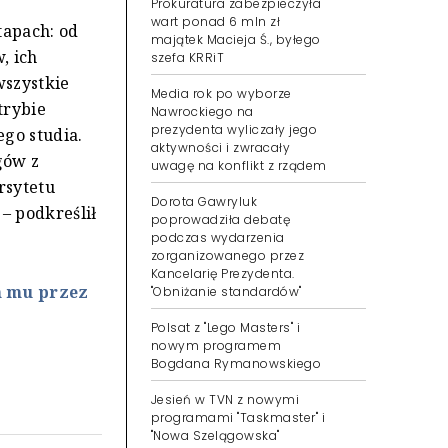
Prokuratura zabezpieczyła
wart ponad 6 mln zł
tapach: od
majątek Macieja Ś., byłego
, ich
szefa KRRiT
wszystkie
Media rok po wyborze
trybie
Nawrockiego na
prezydenta wyliczały jego
go studia.
aktywności i zwracały
gów z
uwagę na konflikt z rządem
rsytetu
Dorota Gawryluk
– podkreślił
poprowadziła debatę
podczas wydarzenia
zorganizowanego przez
Kancelarię Prezydenta.
m mu przez
"Obniżanie standardów"
Polsat z "Lego Masters" i
nowym programem
Bogdana Rymanowskiego
Jesień w TVN z nowymi
programami "Taskmaster" i
"Nowa Szelągowska"