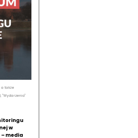
 a także
N, "Wydarzenia"
nitoringu
nej w
e – media