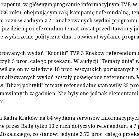
z raportu, w głównym programie informacyjnym TVP, w 
026 roku, obejmującym całą kampanię referendalną, te
 ani razu w żadnym z 21 analizowanych wydań programu.
 już dzień po referendum temat został przedstawiony j
e wydarzenie polityczne dnia i otwierał wydanie progr
orowanych wydań "Kroniki" TVP 3 Kraków referendum d
czyli 5 proc. całego przekazu. W audycji "Tematy dnia" 
ił się on w zaledwie 10 proc. wszystkich poruszanych 
0 analizowanych wydań zostały poświęcone referendum. 
 "Bliżej polityki" tematy referendalne stanowiły 25 pro
omawianych zagadnień. Nie były one jednak elementami
i.
 Radia Kraków na 84 wydania serwisów informacyjnyc
 przez Radę tylko 13 z nich dotyczyło referendum, a 7
iszalskiego, co stanowi jedynie 3,72 proc. całego przek