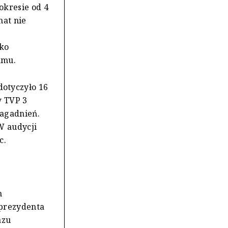
okresie od 4
mat nie
ako
amu.
otyczyło 16
w TVP 3
zagadnień.
W audycji
c.
h
 prezydenta
azu