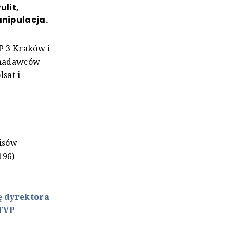
lit,
anipulacja.
P 3 Kraków i
h nadawców
sat i
wisów
196)
ę dyrektora
 TVP