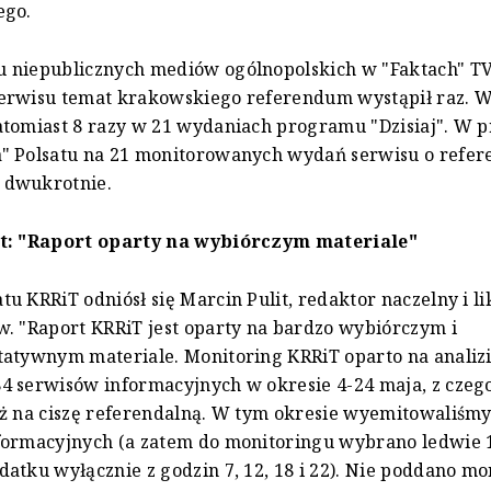
ego.
 niepublicznych mediów ogólnopolskich w "Faktach" T
erwisu temat krakowskiego referendum wystąpił raz. W 
atomiast 8 razy w 21 wydaniach programu "Dzisiaj". W 
" Polsatu na 21 monitorowanych wydań serwisu o refe
 dwukrotnie.
t: "Raport oparty na wybiórczym materiale"
u KRRiT odniósł się Marcin Pulit, redaktor naczelny i l
. "Raport KRRiT jest oparty na bardzo wybiórczym i
atywnym materiale. Monitoring KRRiT oparto na analiz
 serwisów informacyjnych w okresie 4-24 maja, z czeg
ż na ciszę referendalną. W tym okresie wyemitowaliśmy
formacyjnych (a zatem do monitoringu wybrano ledwie 1
atku wyłącznie z godzin 7, 12, 18 i 22). Nie poddano m