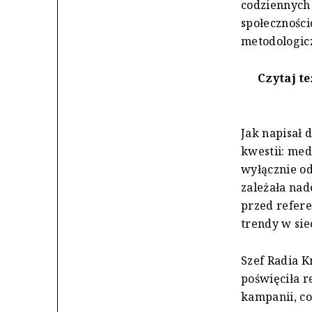
codziennych
społeczności
metodologic
Czytaj te
Jak napisał 
kwestii: med
wyłącznie od
zależała nad
przed refer
trendy w siec
Szef Radia K
poświęciła r
kampanii, co