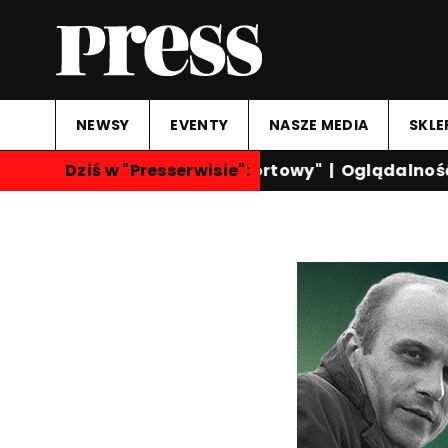
NEWSY
EVENTY
NASZE MEDIA
SKLE
Dziś w "Presserwisie":
"Przegląd Sportowy"
|
Oglądalność k