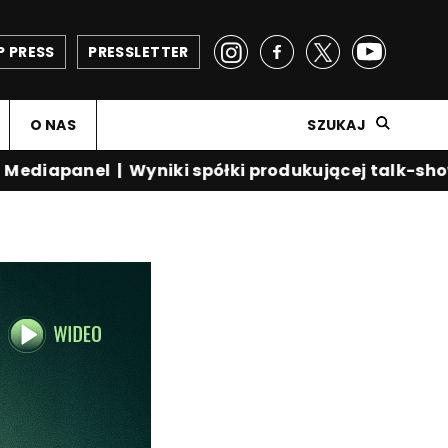
P PRESS
PRESSLETTER
O NAS
SZUKAJ
diapanel
|
Wyniki spółki produkującej talk-show K