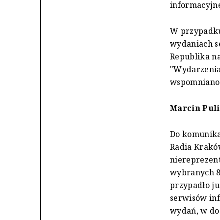
informacyjn
W przypadku
wydaniach s
Republika n
"Wydarzenia
wspomniano
Marcin Puli
Do komunikat
Radia Kraków
niereprezent
wybranych 84
przypadło ju
serwisów in
wydań, w dod