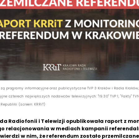
lizą programy informacyjne oraz publicystyczne TVP 3 Kraków i Radia Kraków,
jne czterech największych nadawców telewizyjnych: "19.30" TVP 1, "Fakty" TV
" Republiki (screen: KRRiT)
a Radiofonii i Telewizji opublikowała raport z mo
o relacjonowania w mediach kampanii referendal
wierdzi w nim, że referendum zostało przemilczan