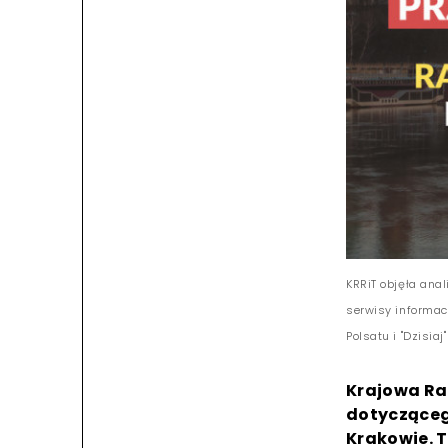
KRRiT objęła ana
serwisy informacy
Polsatu i "Dzisiaj
Krajowa Rad
dotycząceg
Krakowie. T