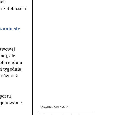
ach
rzetelności i
waniu się
stawowej
nej, ale
 referendum
4 tygodnie
 również
aportu
acjonowanie
PODOBNE ARTYKUŁY