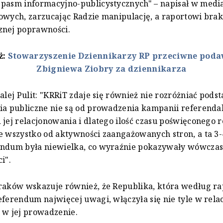
 pasm informacyjno-publicystycznych" – napisał w medi
owych, zarzucając Radzie manipulację, a raportowi brak 
znej poprawności.
ż:
Stowarzyszenie Dziennikarzy RP przeciwne poda
Zbigniewa Ziobry za dziennikarza
dalej Pulit: "KRRiT zdaje się również nie rozróżniać pod
ia publiczne nie są od prowadzenia kampanii referendal
 jej relacjonowania i dlatego ilość czasu poświęconego
e wszystko od aktywności zaangażowanych stron, a ta 3-
endum była niewielka, co wyraźnie pokazywały wówczas
i".
raków wskazuje również, że Republika, która według r
eferendum najwięcej uwagi, włączyła się nie tyle w rel
 w jej prowadzenie.