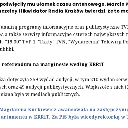
 poświęciły mu ułamek czasu antenowego. Marcin Pu
czelny i likwidator Radia Kraków twierdzi, że to m
 analizą programy informacyjne oraz publicystyczne TV
w, a także serwisy informacyjne czterech największyc
h: "19.30" TVP 1, "Fakty" TVN, "Wydarzenia" Telewizji Pol
ubliki.
 referendum na marginesie według KRRiT
iza dotyczyła 259 wydań audycji, w tym 210 wydań ser
ch oraz 49 audycji publicystycznych. Większość z nich (
niana była w mediach publicznych.
Magdalena Kurkiewicz awansowała na zastępczyni
artamentu w KRRiT. Za PiS była wicedyrektorką w