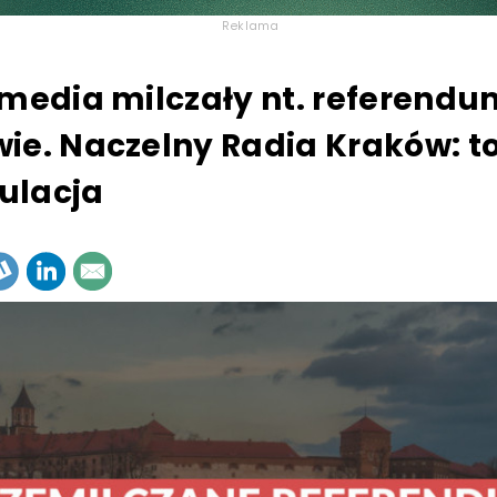
Reklama
 media milczały nt. referendu
ie. Naczelny Radia Kraków: t
ulacja