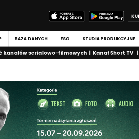
KU
P
BAZA DANYCH
ESG
STUDIA PRODUKCYJNE
anałów serialowo-filmowych
|
Kanał Short TV
|
Me