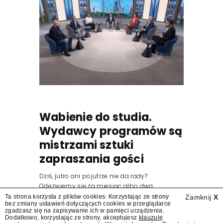
Wabienie do studia.
Wydawcy programów są
mistrzami sztuki
zapraszania gości
Dziś, jutro ani pojutrze nie da rady?
Odezwiemy się za miesiąc albo dwa.
Wydawcy programów są mistrzami sztuki
Ta strona korzysta z plików cookies. Korzystając ze strony
Zamknij
X
bez zmiany ustawień dotyczących cookies w przeglądarce
zapraszania gości.
zgadzasz się na zapisywanie ich w pamięci urządzenia.
Dodatkowo, korzystając ze strony, akceptujesz
klauzulę