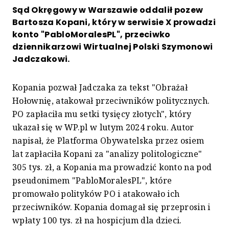
Sąd Okręgowy w Warszawie oddalił pozew
Bartosza Kopani, który w serwisie X prowadzi
konto "PabloMoralesPL", przeciwko
dziennikarzowi Wirtualnej Polski Szymonowi
Jadczakowi.
Kopania pozwał Jadczaka za tekst "Obrażał
Hołownię, atakował przeciwników politycznych.
PO zapłaciła mu setki tysięcy złotych", który
ukazał się w WP.pl w lutym 2024 roku. Autor
napisał, że Platforma Obywatelska przez osiem
lat zapłaciła Kopani za "analizy politologiczne"
305 tys. zł, a Kopania ma prowadzić konto na pod
pseudonimem "PabloMoralesPL", które
promowało polityków PO i atakowało ich
przeciwników. Kopania domagał się przeprosin i
wpłaty 100 tys. zł na hospicjum dla dzieci.