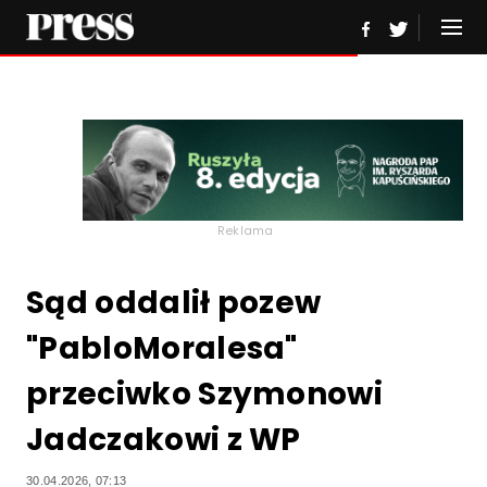
Reklama
Sąd oddalił pozew
"PabloMoralesa"
przeciwko Szymonowi
Jadczakowi z WP
30.04.2026, 07:13