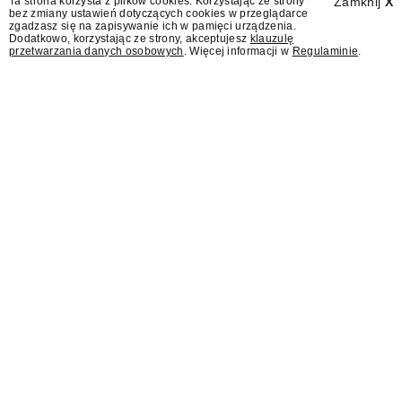
Ta strona korzysta z plików cookies. Korzystając ze strony
Zamknij
X
bez zmiany ustawień dotyczących cookies w przeglądarce
zapraszania gości.
zgadzasz się na zapisywanie ich w pamięci urządzenia.
Dodatkowo, korzystając ze strony, akceptujesz
klauzulę
przetwarzania danych osobowych
. Więcej informacji w
Regulaminie
.
AI Act wprowadza dla