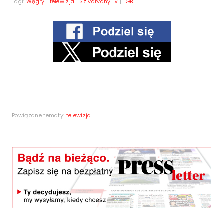
Tagi:
Węgry
|
telewizja
|
Szivárvány TV
|
LGBT
Powiązane tematy:
telewizja