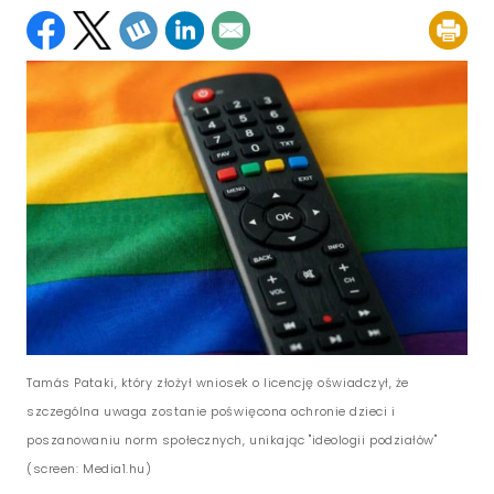
Tamás Pataki, który złożył wniosek o licencję oświadczył, że
szczególna uwaga zostanie poświęcona ochronie dzieci i
poszanowaniu norm społecznych, unikając "ideologii podziałów"
(screen: Media1.hu)