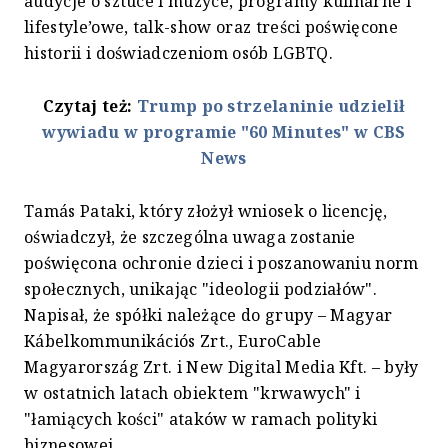
audycje o sztuce i muzyce, programy kulinarne i
lifestyle’owe, talk-show oraz treści poświęcone
historii i doświadczeniom osób LGBTQ.
Czytaj też:
Trump po strzelaninie udzielił
wywiadu w programie "60 Minutes" w CBS
News
Tamás Pataki, który złożył wniosek o licencję,
oświadczył, że szczególna uwaga zostanie
poświęcona ochronie dzieci i poszanowaniu norm
społecznych, unikając "ideologii podziałów".
Napisał, że spółki należące do grupy – Magyar
Kábelkommunikációs Zrt., EuroCable
Magyarország Zrt. i New Digital Media Kft. – były
w ostatnich latach obiektem "krwawych" i
"łamiących kości" ataków w ramach polityki
biznesowej.