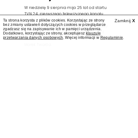
W niedzielę 9 sierpnia mija 25 lat od startu
TVN 24, pierwszego telewizyjnego kanału
informacyjnego w Polsce. Na ten dzień
Ta strona korzysta z plików cookies. Korzystając ze strony
Zamknij
X
bez zmiany ustawień dotyczących cookies w przeglądarce
zaplanowano finał urodzinowej trasy stacji
zgadzasz się na zapisywanie ich w pamięci urządzenia.
"Jesteśmy stąd". 25 lat TVN 24 dla Press.pl
Dodatkowo, korzystając ze strony, akceptujesz
klauzulę
przetwarzania danych osobowych
. Więcej informacji w
Regulaminie
.
podsumowują Jarosław Kuźniar, Tomasz Lis i
Marek Twaróg.