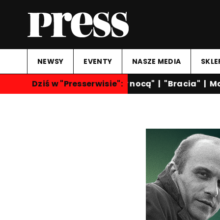
NEWSY
EVENTY
NASZE MEDIA
SKLE
Dziś w "Presserwisie":
"Rozmowy nocą"
|
"Bracia"
|
Mart