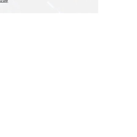
uzulę
Z Łukasz Jasina asystentem
Marzeny Paczuskiej
lewizji dołączył Łukasz Jasina, rzecznik
ych za rządów Prawa i Sprawiedliwości –