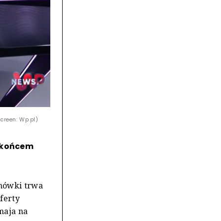
creen: Wp.pl)
z końcem
mówki trwa
ferty
maja na