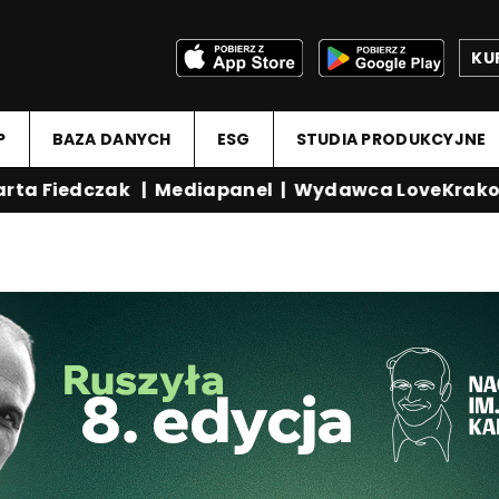
KU
P
BAZA DANYCH
ESG
STUDIA PRODUKCYJNE
a Fiedczak
|
Mediapanel
|
Wydawca LoveKrakow