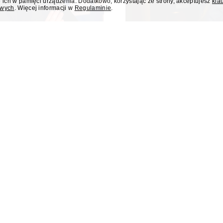
 ich w pamięci urządzenia. Dodatkowo, korzystając ze strony, akceptujesz
kla
owych
. Więcej informacji w
Regulaminie
.
 poniedziałku
Były rzecznik MS
liusza Osterwy w
członkini KRRiT 
Do Krajowej Rady Radiofonii i Te
Ministerstwa Spraw Zagraniczn
kiej, w poniedziałek 10 sierpnia
dowiedział się "Presserwis".
za Osterwy w Lublinie – dowiedział