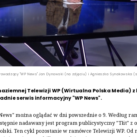
owadzący "WP News" Jan Dynowski (na zdjęciu) i Agnieszka Synakowska (s
naziemnej Telewizji WP (Wirtualna Polska Media) 
adnie serwis informacyjny "WP News".
News" można oglądać w dni powszednie o 9. Według ra
stępnie nadawany jest program publicystyczny "Tłit" z o
olski. Ten cykl pozostanie w ramówce Telewizji WP. Od 