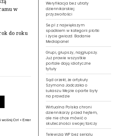
szą
Weryfikacja bez utraty
gramu w
dziennikarskiej
przyzwoitości
Se.pl z największym
spadkiem w kategorii plotki
(rok do roku
i życie gwiazd. Badanie
Mediapanel
Głupi, głupszy, najgłupszy.
Już prawie wszystkie
portale dają idiotyczne
tytuły
Sąd orzekł, że artykuły
Szymona Jadczaka o
Łukaszu Mejzie oparte były
na prawdzie
Wirtualna Polska chroni
dziennikarzy przed hejtem,
ale nie chce mówić o
 wciśnij Ctrl + Enter
skuteczności swojej tarczy
Telewizja WP bez serialu