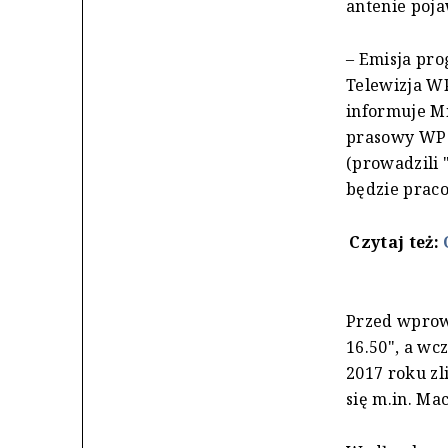
antenie poja
– Emisja pr
Telewizja W
informuje Mi
prasowy WP 
(prowadzili 
będzie praco
Czytaj też:
Przed wpro
16.50", a wc
2017 roku zl
się m.in. Ma