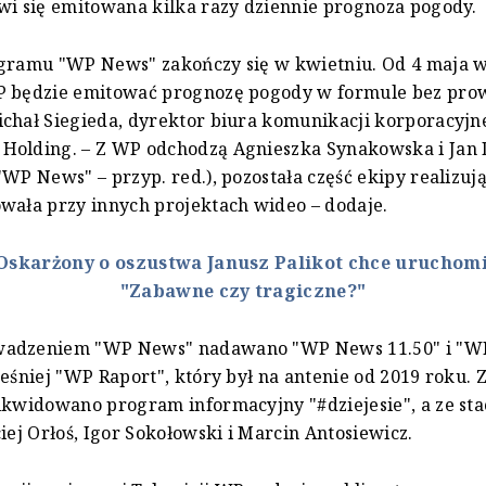
wi się emitowana kilka razy dziennie prognoza pogody.
ogramu "WP News" zakończy się w kwietniu. Od 4 maja 
P będzie emitować prognozę pogody w formule bez pro
chał Siegieda, dyrektor biura komunikacji korporacyjne
Holding. – Z WP odchodzą Agnieszka Synakowska i Jan
"WP News" – przyp. red.), pozostała część ekipy realizu
wała przy innych projektach wideo – dodaje.
Oskarżony o oszustwa Janusz Palikot chce uruchomić
"Zabawne czy tragiczne?"
wadzeniem "WP News" nadawano "WP News 11.50" i "W
ześniej "WP Raport", który był na antenie od 2019 roku. Z
ikwidowano program informacyjny "#dziejesie", a ze stac
ciej Orłoś, Igor Sokołowski i Marcin Antosiewicz.