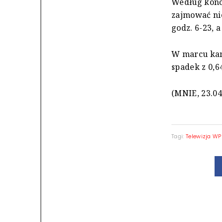
Według konc
zajmować ni
godz. 6-23, 
W marcu kana
spadek z 0,6
(MNIE, 23.04
Tagi:
Telewizja WP