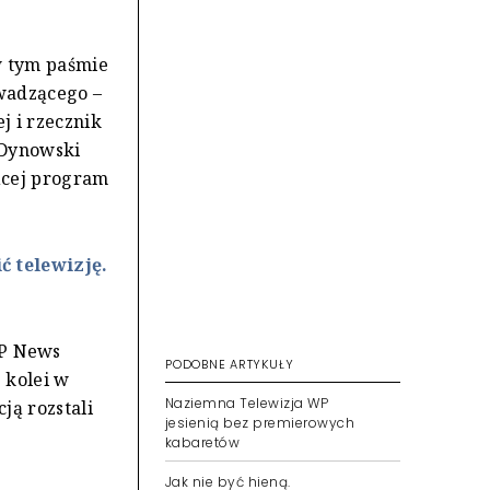
w tym paśmie
wadzącego –
j i rzecznik
 Dynowski
jącej program
 telewizję.
P News
PODOBNE ARTYKUŁY
 kolei w
Naziemna Telewizja WP
ją rozstali
jesienią bez premierowych
kabaretów
Jak nie być hieną.