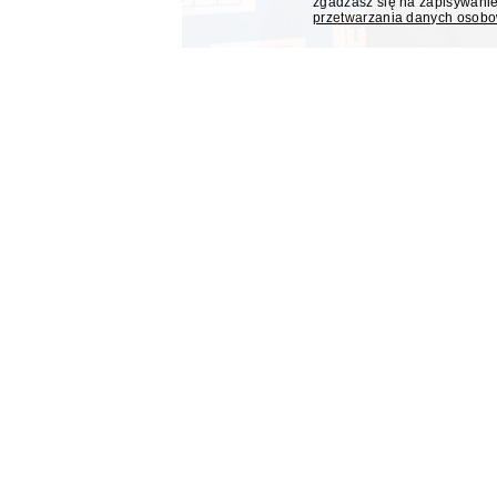
zgadzasz się na zapisywanie
przetwarzania danych osob
Mateusz Matyszkowicz od
dyrektorem Teatru im. Ju
Lublinie
Mateusz Matyszkowicz, były prezes Telewizji Pols
obejmie stanowisko dyrektora Teatru im. Julius
się "Presserwis".